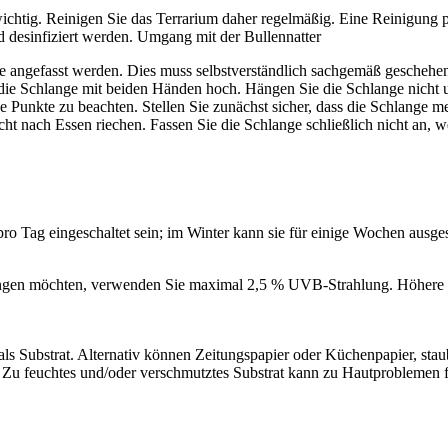
wichtig. Reinigen Sie das Terrarium daher regelmäßig. Eine Reinigun
d desinfiziert werden. Umgang mit der Bullennatter
sie angefasst werden. Dies muss selbstverständlich sachgemäß geschehe
e Schlange mit beiden Händen hoch. Hängen Sie die Schlange nicht um
Punkte zu beachten. Stellen Sie zunächst sicher, dass die Schlange me
t nach Essen riechen. Fassen Sie die Schlange schließlich nicht an, w
 Tag eingeschaltet sein; im Winter kann sie für einige Wochen ausge
gen möchten, verwenden Sie maximal 2,5 % UVB-Strahlung. Höhere 
als Substrat. Alternativ können Zeitungspapier oder Küchenpapier, s
ist. Zu feuchtes und/oder verschmutztes Substrat kann zu Hautproblemen 