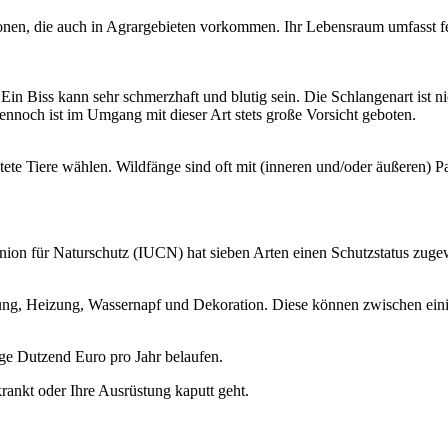
nen, die auch in Agrargebieten vorkommen. Ihr Lebensraum umfasst fe
Ein Biss kann sehr schmerzhaft und blutig sein. Die Schlangenart ist n
noch ist im Umgang mit dieser Art stets große Vorsicht geboten.
e Tiere wählen. Wildfänge sind oft mit (inneren und/oder äußeren) Para
n für Naturschutz (IUCN) hat sieben Arten einen Schutzstatus zugewie
ung, Heizung, Wassernapf und Dekoration. Diese können zwischen ein
ige Dutzend Euro pro Jahr belaufen.
ankt oder Ihre Ausrüstung kaputt geht.