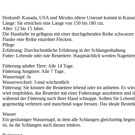
Herkunft: Kanada, USA und Mexiko (diese Unterart kommt in Kanad
Länge: Sie erreichen eine Länge von 150 bis 180 cm.
Alter: 12 bis 15 Jahre.
Die Hautfarbe ist gelbgrau mit einer durchgehenden Reihe schwarzer 
Flanke eine Reihe einzelner Flecken.
Pflege
Erfahrung: Durchschnittliche Erfahrung in der Schlangenhaltung
Futter: Lebende oder tote Beutetiere. Hauptsächlich werden Nagetiere
Fütterung adulter Tiere: Alle 14 Tage.
Fütterung Jungtiere: Alle 7 Tage.
Wassernapf: Ja
Wasserwechsel: 3-mal wöchentlich
Fütterung: Sie können die Beutetiere lebend oder tot anbieten. Es wird
wird empfohlen, das Beutetier mit einer Futterzange anzubieten und 
während der Fütterung nach Ihrer Hand schnappt. Sollten Sie Lebendf
gegenseitig verletzen und manchmal sogar fressen. Das ideale Beutetier
Wasser
Ein geräumiger Wassernapf, in dem alle Schlangen gleichzeitig liege
ist, da die Schlangen auch daraus trinken.