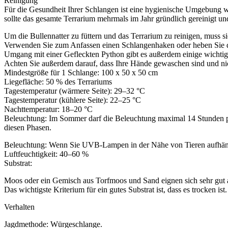
Reinigung
Für die Gesundheit Ihrer Schlangen ist eine hygienische Umgebung 
sollte das gesamte Terrarium mehrmals im Jahr gründlich gereinigt un
Um die Bullennatter zu füttern und das Terrarium zu reinigen, muss 
Verwenden Sie zum Anfassen einen Schlangenhaken oder heben Sie di
Umgang mit einer Gefleckten Python gibt es außerdem einige wichtige 
Achten Sie außerdem darauf, dass Ihre Hände gewaschen sind und nich
Mindestgröße für 1 Schlange: 100 x 50 x 50 cm
Liegefläche: 50 % des Terrariums
Tagestemperatur (wärmere Seite): 29–32 °C
Tagestemperatur (kühlere Seite): 22–25 °C
Nachttemperatur: 18–20 °C
Beleuchtung: Im Sommer darf die Beleuchtung maximal 14 Stunden pro
diesen Phasen.
Beleuchtung: Wenn Sie UVB-Lampen in der Nähe von Tieren aufhän
Luftfeuchtigkeit: 40–60 %
Substrat:
Moos oder ein Gemisch aus Torfmoos und Sand eignen sich sehr gut 
Das wichtigste Kriterium für ein gutes Substrat ist, dass es trocken 
Verhalten
Jagdmethode: Würgeschlange.