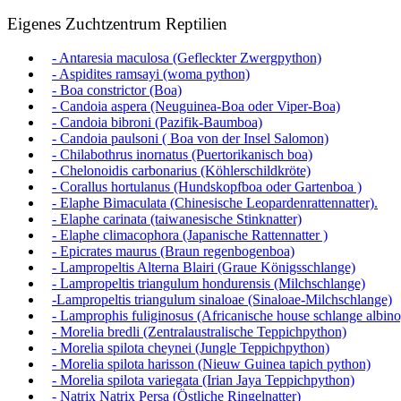
Eigenes Zuchtzentrum Reptilien
- Antaresia maculosa (Gefleckter Zwergpython)
- Aspidites ramsayi (woma python)
- Boa constrictor (Boa)
- Candoia aspera (Neuguinea-Boa oder Viper-Boa)
- Candoia bibroni (Pazifik-Baumboa)
- Candoia paulsoni ( Boa von der Insel Salomon)
- Chilabothrus inornatus (Puertorikanisch boa)
- Chelonoidis carbonarius (Köhlerschildkröte)
- Corallus hortulanus (Hundskopfboa oder Gartenboa )
- Elaphe Bimaculata (Chinesische Leopardenrattennatter).
- Elaphe carinata (taiwanesische Stinknatter)
- Elaphe climacophora (Japanische Rattennatter )
- Epicrates maurus (Braun regenbogenboa)
- Lampropeltis Alterna Blairi (Graue Königsschlange)
- Lampropeltis triangulum hondurensis (Milchschlange)
-Lampropeltis triangulum sinaloae (Sinaloae-Milchschlange)
- Lamprophis fuliginosus (Africanische house schlange albino
- Morelia bredli (Zentralaustralische Teppichpython)
- Morelia spilota cheynei (Jungle Teppichpython)
- Morelia spilota harisson (Nieuw Guinea tapich python)
- Morelia spilota variegata (Irian Jaya Teppichpython)
- Natrix Natrix Persa (Östliche Ringelnatter)