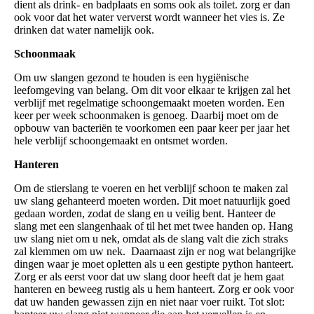
dient als drink- en badplaats en soms ook als toilet. zorg er dan
ook voor dat het water ververst wordt wanneer het vies is. Ze
drinken dat water namelijk ook.
Schoonmaak
Om uw slangen gezond te houden is een hygiënische
leefomgeving van belang. Om dit voor elkaar te krijgen zal het
verblijf met regelmatige schoongemaakt moeten worden. Een
keer per week schoonmaken is genoeg. Daarbij moet om de
opbouw van bacteriën te voorkomen een paar keer per jaar het
hele verblijf schoongemaakt en ontsmet worden.
Hanteren
Om de stierslang te voeren en het verblijf schoon te maken zal
uw slang gehanteerd moeten worden. Dit moet natuurlijk goed
gedaan worden, zodat de slang en u veilig bent. Hanteer de
slang met een slangenhaak of til het met twee handen op. Hang
uw slang niet om u nek, omdat als de slang valt die zich straks
zal klemmen om uw nek. Daarnaast zijn er nog wat belangrijke
dingen waar je moet opletten als u een gestipte python hanteert.
Zorg er als eerst voor dat uw slang door heeft dat je hem gaat
hanteren en beweeg rustig als u hem hanteert. Zorg er ook voor
dat uw handen gewassen zijn en niet naar voer ruikt. Tot slot: