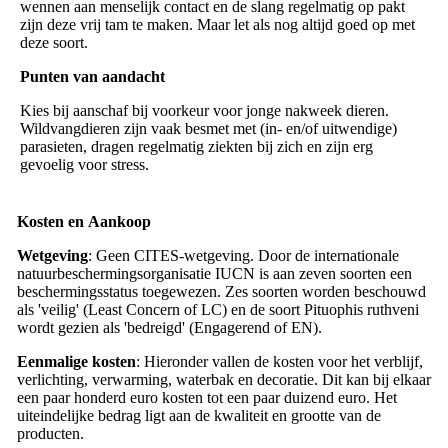
wennen aan menselijk contact en de slang regelmatig op pakt
zijn deze vrij tam te maken. Maar let als nog altijd goed op met
deze soort.
Punten
van
aandacht
Kies bij aanschaf bij voorkeur voor jonge nakweek dieren.
Wildvangdieren zijn vaak besmet met (in- en/of uitwendige)
parasieten, dragen regelmatig ziekten bij zich en zijn erg
gevoelig voor stress.
Kosten
en
Aankoop
Wetgeving
: Geen CITES-wetgeving. Door de internationale
natuurbeschermingsorganisatie IUCN is aan zeven soorten een
beschermingsstatus toegewezen. Zes soorten worden beschouwd
als 'veilig' (Least Concern of LC) en de soort Pituophis ruthveni
wordt gezien als 'bedreigd' (Engagerend of EN).
Eenmalige
kosten
: Hieronder vallen de kosten voor het verblijf,
verlichting, verwarming, waterbak en decoratie. Dit kan bij elkaar
een paar honderd euro kosten tot een paar duizend euro. Het
uiteindelijke bedrag ligt aan de kwaliteit en grootte van de
producten.