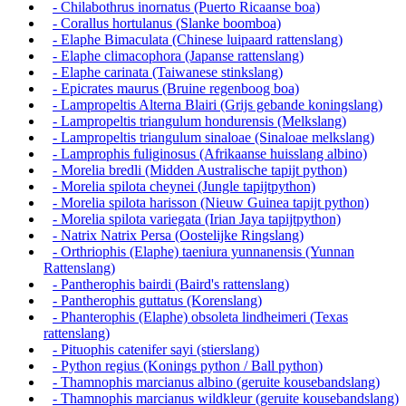
- Chilabothrus inornatus (Puerto Ricaanse boa)
- Corallus hortulanus (Slanke boomboa)
- Elaphe Bimaculata (Chinese luipaard rattenslang)
- Elaphe climacophora (Japanse rattenslang)
- Elaphe carinata (Taiwanese stinkslang)
- Epicrates maurus (Bruine regenboog boa)
- Lampropeltis Alterna Blairi (Grijs gebande koningslang)
- Lampropeltis triangulum hondurensis (Melkslang)
- Lampropeltis triangulum sinaloae (Sinaloae melkslang)
- Lamprophis fuliginosus (Afrikaanse huisslang albino)
- Morelia bredli (Midden Australische tapijt python)
- Morelia spilota cheynei (Jungle tapijtpython)
- Morelia spilota harisson (Nieuw Guinea tapijt python)
- Morelia spilota variegata (Irian Jaya tapijtpython)
- Natrix Natrix Persa (Oostelijke Ringslang)
- Orthriophis (Elaphe) taeniura yunnanensis (Yunnan
Rattenslang)
- Pantherophis bairdi (Baird's rattenslang)
- Pantherophis guttatus (Korenslang)
- Phanterophis (Elaphe) obsoleta lindheimeri (Texas
rattenslang)
- Pituophis catenifer sayi (stierslang)
- Python regius (Konings python / Ball python)
- Thamnophis marcianus albino (geruite kousebandslang)
- Thamnophis marcianus wildkleur (geruite kousebandslang)