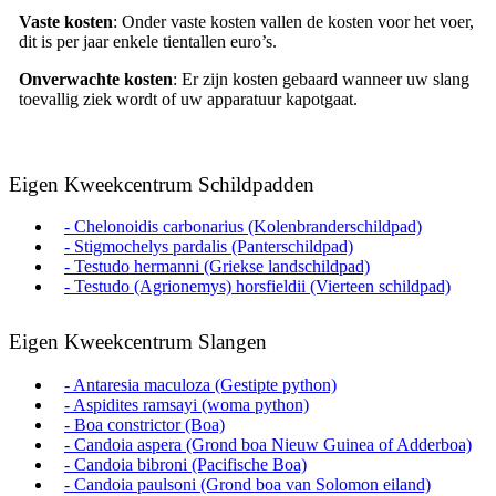
Vaste
kosten
: Onder vaste kosten vallen de kosten voor het voer,
dit is per jaar enkele tientallen euro’s.
Onverwachte
kosten
: Er zijn kosten gebaard wanneer uw slang
toevallig ziek wordt of uw apparatuur kapotgaat.
Eigen Kweekcentrum Schildpadden
- Chelonoidis carbonarius (Kolenbranderschildpad)
- Stigmochelys pardalis (Panterschildpad)
- Testudo hermanni (Griekse landschildpad)
- Testudo (Agrionemys) horsfieldii (Vierteen schildpad)
Eigen Kweekcentrum Slangen
- Antaresia maculoza (Gestipte python)
- Aspidites ramsayi (woma python)
- Boa constrictor (Boa)
- Candoia aspera (Grond boa Nieuw Guinea of Adderboa)
- Candoia bibroni (Pacifische Boa)
- Candoia paulsoni (Grond boa van Solomon eiland)