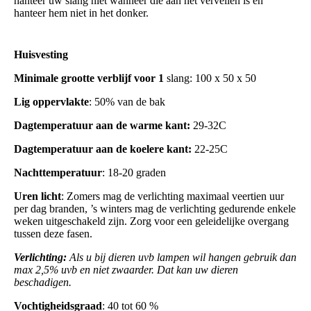
hanteer uw slang niet wanneer die aan het vervellen is en
hanteer hem niet in het donker.
Huisvesting
Minimale
grootte
verblijf
voor
1
slang: 100 x 50 x 50
Lig
oppervlakte
: 50% van de bak
Dagtemperatuur aan de warme kant:
29-32C
Dagtemperatuur aan de koelere kant:
22-25C
Nachttemperatuur
: 18-20 graden
Uren
licht
: Zomers mag de verlichting maximaal veertien uur
per dag branden, ’s winters mag de verlichting gedurende enkele
weken uitgeschakeld zijn. Zorg voor een geleidelijke overgang
tussen deze fasen.
Verlichting:
Als u bij dieren uvb lampen wil hangen gebruik dan
max 2,5% uvb en niet zwaarder. Dat kan uw dieren
beschadigen.
Vochtigheidsgraad
: 40 tot 60 %