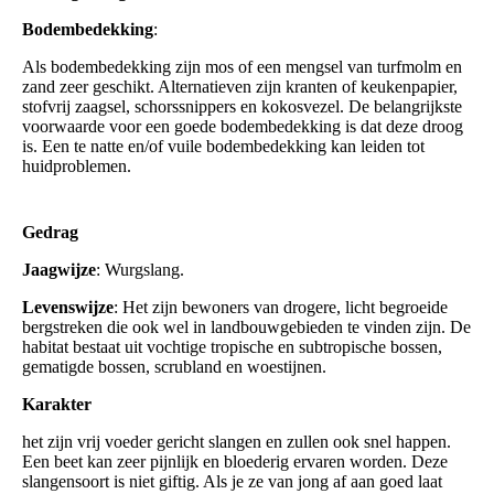
Bodembedekking
:
Als bodembedekking zijn mos of een mengsel van turfmolm en
zand zeer geschikt. Alternatieven zijn kranten of keukenpapier,
stofvrij zaagsel, schorssnippers en kokosvezel. De belangrijkste
voorwaarde voor een goede bodembedekking is dat deze droog
is. Een te natte en/of vuile bodembedekking kan leiden tot
huidproblemen.
Gedrag
Jaagwijze
: Wurgslang.
Levenswijze
: Het zijn bewoners van drogere, licht begroeide
bergstreken die ook wel in landbouwgebieden te vinden zijn. De
habitat bestaat uit vochtige tropische en subtropische bossen,
gematigde bossen, scrubland en woestijnen.
Karakter
het zijn vrij voeder gericht slangen en zullen ook snel happen.
Een beet kan zeer pijnlijk en bloederig ervaren worden. Deze
slangensoort is niet giftig. Als je ze van jong af aan goed laat