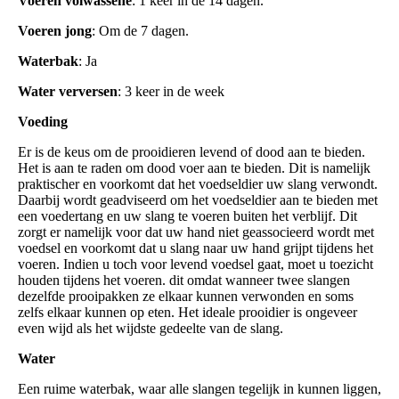
Voeren
volwassene
: 1 keer in de 14 dagen.
Voeren
jong
: Om de 7 dagen.
Waterbak
: Ja
Water
verversen
: 3 keer in de week
Voeding
Er is de keus om de prooidieren levend of dood aan te bieden.
Het is aan te raden om dood voer aan te bieden. Dit is namelijk
praktischer en voorkomt dat het voedseldier uw slang verwondt.
Daarbij wordt geadviseerd om het voedseldier aan te bieden met
een voedertang en uw slang te voeren buiten het verblijf. Dit
zorgt er namelijk voor dat uw hand niet geassocieerd wordt met
voedsel en voorkomt dat u slang naar uw hand grijpt tijdens het
voeren. Indien u toch voor levend voedsel gaat, moet u toezicht
houden tijdens het voeren. dit omdat wanneer twee slangen
dezelfde prooipakken ze elkaar kunnen verwonden en soms
zelfs elkaar kunnen op eten. Het ideale prooidier is ongeveer
even wijd als het wijdste gedeelte van de slang.
Water
Een ruime waterbak, waar alle slangen tegelijk in kunnen liggen,