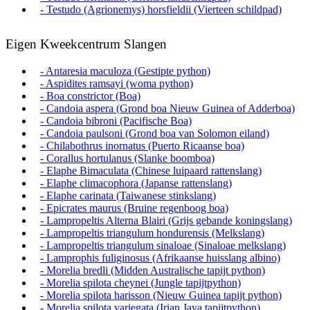
- Testudo (Agrionemys) horsfieldii (Vierteen schildpad)
Eigen Kweekcentrum Slangen
- Antaresia maculoza (Gestipte python)
- Aspidites ramsayi (woma python)
- Boa constrictor (Boa)
- Candoia aspera (Grond boa Nieuw Guinea of Adderboa)
- Candoia bibroni (Pacifische Boa)
- Candoia paulsoni (Grond boa van Solomon eiland)
- Chilabothrus inornatus (Puerto Ricaanse boa)
- Corallus hortulanus (Slanke boomboa)
- Elaphe Bimaculata (Chinese luipaard rattenslang)
- Elaphe climacophora (Japanse rattenslang)
- Elaphe carinata (Taiwanese stinkslang)
- Epicrates maurus (Bruine regenboog boa)
- Lampropeltis Alterna Blairi (Grijs gebande koningslang)
- Lampropeltis triangulum hondurensis (Melkslang)
- Lampropeltis triangulum sinaloae (Sinaloae melkslang)
- Lamprophis fuliginosus (Afrikaanse huisslang albino)
- Morelia bredli (Midden Australische tapijt python)
- Morelia spilota cheynei (Jungle tapijtpython)
- Morelia spilota harisson (Nieuw Guinea tapijt python)
- Morelia spilota variegata (Irian Jaya tapijtpython)