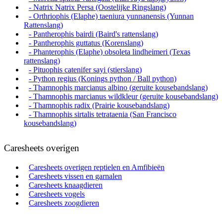
- Natrix Natrix Persa (Oostelijke Ringslang)
- Orthriophis (Elaphe) taeniura yunnanensis (Yunnan
Rattenslang)
- Pantherophis bairdi (Baird's rattenslang)
- Pantherophis guttatus (Korenslang)
- Phanterophis (Elaphe) obsoleta lindheimeri (Texas
rattenslang)
- Pituophis catenifer sayi (stierslang)
- Python regius (Konings python / Ball python)
- Thamnophis marcianus albino (geruite kousebandslang)
- Thamnophis marcianus wildkleur (geruite kousebandslang)
- Thamnophis radix (Prairie kousebandslang)
- Thamnophis sirtalis tetrataenia (San Francisco
kousebandslang)
Caresheets overigen
Caresheets overigen reptielen en Amfibieën
Caresheets vissen en garnalen
Caresheets knaagdieren
Caresheets vogels
Caresheets zoogdieren