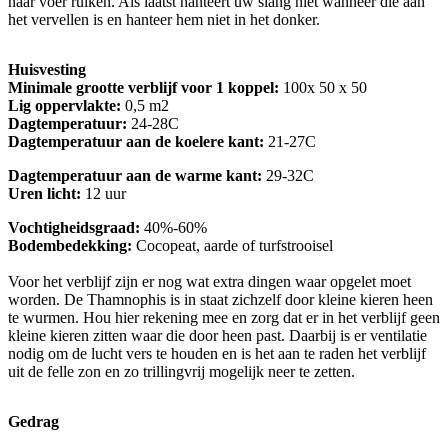
naar voer ruiken. Als laatst hanteert uw slang niet wanneer die aan
het vervellen is en hanteer hem niet in het donker.
Huisvesting
Minimale grootte verblijf voor 1 koppel:
100x 50 x 50
Lig oppervlakte:
0,5 m2
Dagtemperatuur:
24-28C
Dagtemperatuur aan de koelere kant:
21-27C
Dagtemperatuur aan de warme kant:
29-32C
Uren licht:
12 uur
Vochtigheidsgraad:
40%-60%
Bodembedekking:
Cocopeat, aarde of turfstrooisel
Voor het verblijf zijn er nog wat extra dingen waar opgelet moet
worden. De Thamnophis is in staat zichzelf door kleine kieren heen
te wurmen. Hou hier rekening mee en zorg dat er in het verblijf geen
kleine kieren zitten waar die door heen past. Daarbij is er ventilatie
nodig om de lucht vers te houden en is het aan te raden het verblijf
uit de felle zon en zo trillingvrij mogelijk neer te zetten.
Gedrag