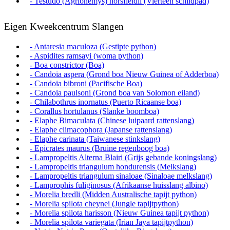
- Testudo (Agrionemys) horsfieldii (Vierteen schildpad)
Eigen Kweekcentrum Slangen
- Antaresia maculoza (Gestipte python)
- Aspidites ramsayi (woma python)
- Boa constrictor (Boa)
- Candoia aspera (Grond boa Nieuw Guinea of Adderboa)
- Candoia bibroni (Pacifische Boa)
- Candoia paulsoni (Grond boa van Solomon eiland)
- Chilabothrus inornatus (Puerto Ricaanse boa)
- Corallus hortulanus (Slanke boomboa)
- Elaphe Bimaculata (Chinese luipaard rattenslang)
- Elaphe climacophora (Japanse rattenslang)
- Elaphe carinata (Taiwanese stinkslang)
- Epicrates maurus (Bruine regenboog boa)
- Lampropeltis Alterna Blairi (Grijs gebande koningslang)
- Lampropeltis triangulum hondurensis (Melkslang)
- Lampropeltis triangulum sinaloae (Sinaloae melkslang)
- Lamprophis fuliginosus (Afrikaanse huisslang albino)
- Morelia bredli (Midden Australische tapijt python)
- Morelia spilota cheynei (Jungle tapijtpython)
- Morelia spilota harisson (Nieuw Guinea tapijt python)
- Morelia spilota variegata (Irian Jaya tapijtpython)