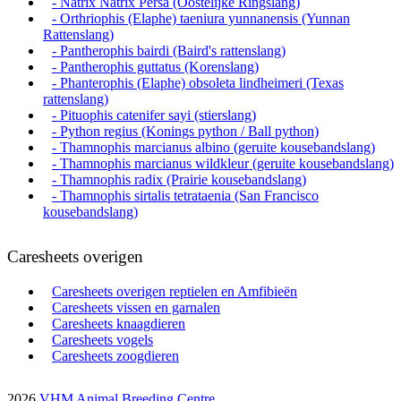
- Natrix Natrix Persa (Oostelijke Ringslang)
- Orthriophis (Elaphe) taeniura yunnanensis (Yunnan
Rattenslang)
- Pantherophis bairdi (Baird's rattenslang)
- Pantherophis guttatus (Korenslang)
- Phanterophis (Elaphe) obsoleta lindheimeri (Texas
rattenslang)
- Pituophis catenifer sayi (stierslang)
- Python regius (Konings python / Ball python)
- Thamnophis marcianus albino (geruite kousebandslang)
- Thamnophis marcianus wildkleur (geruite kousebandslang)
- Thamnophis radix (Prairie kousebandslang)
- Thamnophis sirtalis tetrataenia (San Francisco
kousebandslang)
Caresheets overigen
Caresheets overigen reptielen en Amfibieën
Caresheets vissen en garnalen
Caresheets knaagdieren
Caresheets vogels
Caresheets zoogdieren
2026
VHM Animal Breeding Centre