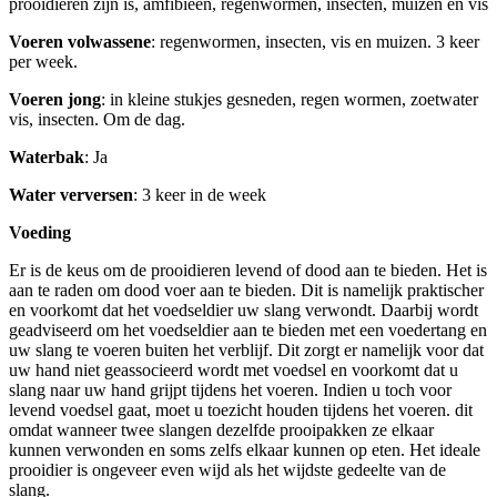
prooidieren zijn is, amfibieën, regenwormen, insecten, muizen en vis
Voeren
volwassene
: regenwormen, insecten, vis en muizen. 3 keer
per week.
Voeren
jong
: in kleine stukjes gesneden, regen wormen, zoetwater
vis, insecten. Om de dag.
Waterbak
: Ja
Water
verversen
: 3 keer in de week
Voeding
Er is de keus om de prooidieren levend of dood aan te bieden. Het is
aan te raden om dood voer aan te bieden. Dit is namelijk praktischer
en voorkomt dat het voedseldier uw slang verwondt. Daarbij wordt
geadviseerd om het voedseldier aan te bieden met een voedertang en
uw slang te voeren buiten het verblijf. Dit zorgt er namelijk voor dat
uw hand niet geassocieerd wordt met voedsel en voorkomt dat u
slang naar uw hand grijpt tijdens het voeren. Indien u toch voor
levend voedsel gaat, moet u toezicht houden tijdens het voeren. dit
omdat wanneer twee slangen dezelfde prooipakken ze elkaar
kunnen verwonden en soms zelfs elkaar kunnen op eten. Het ideale
prooidier is ongeveer even wijd als het wijdste gedeelte van de
slang.