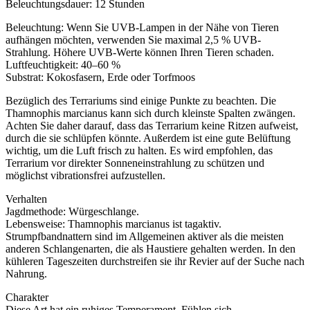
Beleuchtungsdauer: 12 Stunden
Beleuchtung: Wenn Sie UVB-Lampen in der Nähe von Tieren
aufhängen möchten, verwenden Sie maximal 2,5 % UVB-
Strahlung. Höhere UVB-Werte können Ihren Tieren schaden.
Luftfeuchtigkeit: 40–60 %
Substrat: Kokosfasern, Erde oder Torfmoos
Bezüglich des Terrariums sind einige Punkte zu beachten. Die
Thamnophis marcianus kann sich durch kleinste Spalten zwängen.
Achten Sie daher darauf, dass das Terrarium keine Ritzen aufweist,
durch die sie schlüpfen könnte. Außerdem ist eine gute Belüftung
wichtig, um die Luft frisch zu halten. Es wird empfohlen, das
Terrarium vor direkter Sonneneinstrahlung zu schützen und
möglichst vibrationsfrei aufzustellen.
Verhalten
Jagdmethode: Würgeschlange.
Lebensweise: Thamnophis marcianus ist tagaktiv.
Strumpfbandnattern sind im Allgemeinen aktiver als die meisten
anderen Schlangenarten, die als Haustiere gehalten werden. In den
kühleren Tageszeiten durchstreifen sie ihr Revier auf der Suche nach
Nahrung.
Charakter
Diese Art hat ein ruhiges Temperament. Fühlen sich