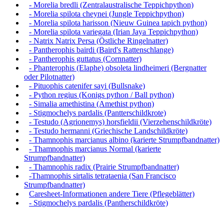
- Morelia bredli (Zentralaustralische Teppichpython)
- Morelia spilota cheynei (Jungle Teppichpython)
- Morelia spilota harisson (Nieuw Guinea tapich python)
- Morelia spilota variegata (Irian Jaya Teppichpython)
- Natrix Natrix Persa (Östliche Ringelnatter)
- Pantherophis bairdi (Baird's Rattenschlange)
- Pantherophis guttatus (Cornnatter)
- Phanterophis (Elaphe) obsoleta lindheimeri (Bergnatter
oder Pilotnatter)
- Pituophis catenifer sayi (Bullsnake)
- Python regius (Konigs python / Ball python)
- Simalia amethistina (Amethist python)
- Stigmochelys pardalis (Pantterschildkrote)
- Testudo (Agrionemys) horsfieldii (Vierzehenschildkröte)
- Testudo hermanni (Griechische Landschildkröte)
- Thamnophis marcianus albino (karierte Strumpfbandnatter)
- Thamnophis marcianus Normal (karierte
Strumpfbandnatter)
- Thamnophis radix (Prairie Strumpfbandnatter)
-Thamnophis sirtalis tetrataenia (San Francisco
Strumpfbandnatter)
Caresheet-Informationen andere Tiere (Pflegeblätter)
- Stigmochelys pardalis (Pantherschildkröte)