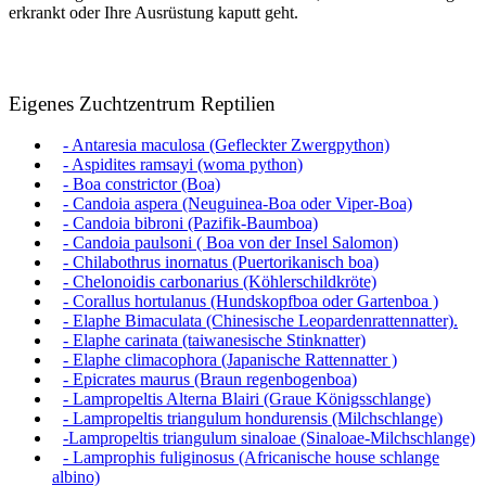
erkrankt oder Ihre Ausrüstung kaputt geht.
Eigenes Zuchtzentrum Reptilien
- Antaresia maculosa (Gefleckter Zwergpython)
- Aspidites ramsayi (woma python)
- Boa constrictor (Boa)
- Candoia aspera (Neuguinea-Boa oder Viper-Boa)
- Candoia bibroni (Pazifik-Baumboa)
- Candoia paulsoni ( Boa von der Insel Salomon)
- Chilabothrus inornatus (Puertorikanisch boa)
- Chelonoidis carbonarius (Köhlerschildkröte)
- Corallus hortulanus (Hundskopfboa oder Gartenboa )
- Elaphe Bimaculata (Chinesische Leopardenrattennatter).
- Elaphe carinata (taiwanesische Stinknatter)
- Elaphe climacophora (Japanische Rattennatter )
- Epicrates maurus (Braun regenbogenboa)
- Lampropeltis Alterna Blairi (Graue Königsschlange)
- Lampropeltis triangulum hondurensis (Milchschlange)
-Lampropeltis triangulum sinaloae (Sinaloae-Milchschlange)
- Lamprophis fuliginosus (Africanische house schlange
albino)