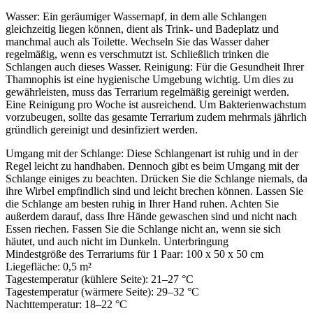
Wasser: Ein geräumiger Wassernapf, in dem alle Schlangen
gleichzeitig liegen können, dient als Trink- und Badeplatz und
manchmal auch als Toilette. Wechseln Sie das Wasser daher
regelmäßig, wenn es verschmutzt ist. Schließlich trinken die
Schlangen auch dieses Wasser. Reinigung: Für die Gesundheit Ihrer
Thamnophis ist eine hygienische Umgebung wichtig. Um dies zu
gewährleisten, muss das Terrarium regelmäßig gereinigt werden.
Eine Reinigung pro Woche ist ausreichend. Um Bakterienwachstum
vorzubeugen, sollte das gesamte Terrarium zudem mehrmals jährlich
gründlich gereinigt und desinfiziert werden.
Umgang mit der Schlange: Diese Schlangenart ist ruhig und in der
Regel leicht zu handhaben. Dennoch gibt es beim Umgang mit der
Schlange einiges zu beachten. Drücken Sie die Schlange niemals, da
ihre Wirbel empfindlich sind und leicht brechen können. Lassen Sie
die Schlange am besten ruhig in Ihrer Hand ruhen. Achten Sie
außerdem darauf, dass Ihre Hände gewaschen sind und nicht nach
Essen riechen. Fassen Sie die Schlange nicht an, wenn sie sich
häutet, und auch nicht im Dunkeln. Unterbringung
Mindestgröße des Terrariums für 1 Paar: 100 x 50 x 50 cm
Liegefläche: 0,5 m²
Tagestemperatur (kühlere Seite): 21–27 °C
Tagestemperatur (wärmere Seite): 29–32 °C
Nachttemperatur: 18–22 °C