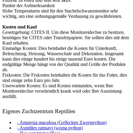
Pinzette zu essen und sind sehr aktiv.
Punkte der Aufmerksamkeit
Hohe Temperaturen sind für den Stachelschwanzmonitor sehr
wichtig, um eine ordnungsgemäße Verdauung zu gewährleisten.
Kosten und Kauf
Gesetzgebung: CITES II. Um diese Monitoreidechse zu besitzen,
benötigen Sie CITES oder Transferpapiere. Sie sollten dies mit dem
Kauf erhalten.
Einmalige Kosten: Dies beinhaltet die Kosten für Unterkunft,
Beleuchtung, Heizung, Wasserschale und Dekoration. Insgesamt
kann dies einige hundert bis einige tausend Euro kosten. Die
endgültige Menge hängt von der Qualität und Größe der Produkte
ab.
Fixkosten: Die Fixkosten beinhalten die Kosten für das Futter, dies
sind einige zehn Euro pro Jahr.
Unerwartete Kosten: Es sind Kosten entstanden, wenn Ihre
Monitoreidechse versehentlich krank wird oder Ihre Ausrüstung
ausfällt.
Eigenes Zuchtzentrum Reptilien
- Antaresia maculosa (Gefleckter Zwergpython)
- Aspidites ramsayi (woma python)