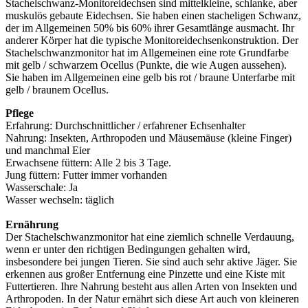
Stachelschwanz-Monitoreidechsen sind mittelkleine, schlanke, aber
muskulös gebaute Eidechsen. Sie haben einen stacheligen Schwanz,
der im Allgemeinen 50% bis 60% ihrer Gesamtlänge ausmacht. Ihr
anderer Körper hat die typische Monitoreidechsenkonstruktion. Der
Stachelschwanzmonitor hat im Allgemeinen eine rote Grundfarbe
mit gelb / schwarzem Ocellus (Punkte, die wie Augen aussehen).
Sie haben im Allgemeinen eine gelb bis rot / braune Unterfarbe mit
gelb / braunem Ocellus.
Pflege
Erfahrung: Durchschnittlicher / erfahrener Echsenhalter
Nahrung: Insekten, Arthropoden und Mäusemäuse (kleine Finger)
und manchmal Eier
Erwachsene füttern: Alle 2 bis 3 Tage.
Jung füttern: Futter immer vorhanden
Wasserschale: Ja
Wasser wechseln: täglich
Ernährung
Der Stachelschwanzmonitor hat eine ziemlich schnelle Verdauung,
wenn er unter den richtigen Bedingungen gehalten wird,
insbesondere bei jungen Tieren. Sie sind auch sehr aktive Jäger. Sie
erkennen aus großer Entfernung eine Pinzette und eine Kiste mit
Futtertieren. Ihre Nahrung besteht aus allen Arten von Insekten und
Arthropoden. In der Natur ernährt sich diese Art auch von kleineren