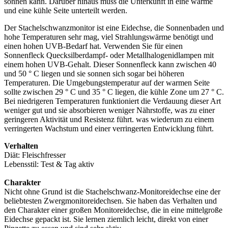
sonnen kann. Darüber hinaus muss die Unterkunft in eine warme
und eine kühle Seite unterteilt werden.
Der Stachelschwanzmonitor ist eine Eidechse, die Sonnenbaden und
hohe Temperaturen sehr mag, viel Strahlungswärme benötigt und
einen hohen UVB-Bedarf hat. Verwenden Sie für einen
Sonnenfleck Quecksilberdampf- oder Metallhalogenidlampen mit
einem hohen UVB-Gehalt. Dieser Sonnenfleck kann zwischen 40
und 50 ° C liegen und sie sonnen sich sogar bei höheren
Temperaturen. Die Umgebungstemperatur auf der warmen Seite
sollte zwischen 29 ° C und 35 ° C liegen, die kühle Zone um 27 ° C.
Bei niedrigeren Temperaturen funktioniert die Verdauung dieser Art
weniger gut und sie absorbieren weniger Nährstoffe, was zu einer
geringeren Aktivität und Resistenz führt. was wiederum zu einem
verringerten Wachstum und einer verringerten Entwicklung führt.
Verhalten
Diät: Fleischfresser
Lebensstil: Test & Tag aktiv
Charakter
Nicht ohne Grund ist die Stachelschwanz-Monitoreidechse eine der
beliebtesten Zwergmonitoreidechsen. Sie haben das Verhalten und
den Charakter einer großen Monitoreidechse, die in eine mittelgroße
Eidechse gepackt ist. Sie lernen ziemlich leicht, direkt von einer