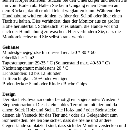
seinen Körper schieben. Stützen Sie den Unterkörper und heben Sie
ihn vom Boden ab. Halten Sie beim Umgang einen Daumen auf
dem Rücken, damit er nicht leicht weglaufen kann. Während der
Handhabung wird empfohlen, es über den Schoß oder über einen
Tisch zu halten. Dies verhindert, dass der Monitor aus zu großer
Höhe herunterfällt. Schließlich ist es ratsam, die Hände vor und
nach der Handhabung zu waschen. Hier verhindern Sie, dass die
Monitoreidechse und Sie selbst krank werden.
Gehäuse
Mindestgehegegröße für dieses Tier: 120 * 80 * 60
Oberfläche: 1 m2
Tagestemperatur: 29-35 ° C (Sonnenstand max. 40-50 ° C)
Nachttemperatur: mindestens 20 ° C.
Lichtstunden: 10 bis 12 Stunden
Luftfeuchtigkeit: 50% oder weniger
Bodendecker: Sand oder Rinde / Buche Chips
Design
Der Stachelschwanzmonitor benötigt ein sogenanntes Wüsten- /
Steppenterrarium. Dies ist ein kahles Terrarium mit hier und da
einem Stück Holz und Stein. Die Holz- und / oder Steinstücke
dienen als Versteck für das Tier und / oder als Gelegenheit zum
Sonnenbaden. Stellen Sie sicher, dass die Steine ​​und andere
Gegenstände so platziert sind, dass sich der Monitor verstecken und