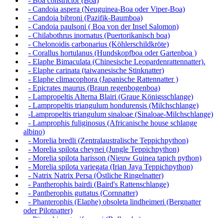
- Boa constrictor (Boa)
- Candoia aspera (Neuguinea-Boa oder Viper-Boa)
- Candoia bibroni (Pazifik-Baumboa)
- Candoia paulsoni ( Boa von der Insel Salomon)
- Chilabothrus inornatus (Puertorikanisch boa)
- Chelonoidis carbonarius (Köhlerschildkröte)
- Corallus hortulanus (Hundskopfboa oder Gartenboa )
- Elaphe Bimaculata (Chinesische Leopardenrattennatter).
- Elaphe carinata (taiwanesische Stinknatter)
- Elaphe climacophora (Japanische Rattennatter )
- Epicrates maurus (Braun regenbogenboa)
- Lampropeltis Alterna Blairi (Graue Königsschlange)
- Lampropeltis triangulum hondurensis (Milchschlange)
-Lampropeltis triangulum sinaloae (Sinaloae-Milchschlange)
- Lamprophis fuliginosus (Africanische house schlange
albino)
- Morelia bredli (Zentralaustralische Teppichpython)
- Morelia spilota cheynei (Jungle Teppichpython)
- Morelia spilota harisson (Nieuw Guinea tapich python)
- Morelia spilota variegata (Irian Jaya Teppichpython)
- Natrix Natrix Persa (Östliche Ringelnatter)
- Pantherophis bairdi (Baird's Rattenschlange)
- Pantherophis guttatus (Cornnatter)
- Phanterophis (Elaphe) obsoleta lindheimeri (Bergnatter
oder Pilotnatter)