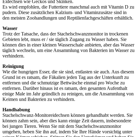
Eidechsen wie Geckos und Skinken.
Es wird empfohlen, die Futtertiere manchmal auch mit Vitamin D zu
pudern. Diese zusätzlichen Kalzium- und Vitaminzusätze sind in
den meisten Zoohandlungen und Reptilienfachgeschäften erhältlich.
Wasser
Trotz der Tatsache, dass der Stachelschwanzmonitor in trockenen
Gebieten lebt, muss er / sie täglich Zugang zu Wasser haben. Sie
können dies in einer kleinen Wasserschale anbieten, aber das Wasser
täglich wechseln, um eine Ansammlung von Bakterien im Wasser zu
verhindern.
Reinigung
Wie die hungrigen Esser, die sie sind, entlasten sie auch. Aus diesem
Grund ist es ratsam, die Fäkalien jeden Tag aus der Unterkunft zu
entfernen und die schmutzige Bettwäsche einmal pro Woche zu
entfernen. Darüber hinaus ist es ratsam, den gesamten Aufenthalt
einige Male im Jahr gründlich zu reinigen, um die Ansammlung von
Keimen und Bakterien zu verhindern.
Handhabung
Stachelschwanz-Monitoreidechsen können gehandhabt werden. Sie
können zahm sein, aber dies kann einige Zeit dauern, insbesondere
bei jungen Tieren. Wenn Sie mit dem Stachelschwanzmonitor
umgehen, heben Sie ihn auf, indem Sie Ihre Hände vorsichtig unter