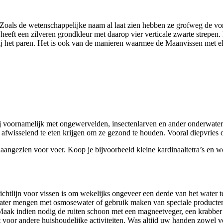
 Zoals de wetenschappelijke naam al laat zien hebben ze grofweg de vor
heeft een zilveren grondkleur met daarop vier verticale zwarte strepen
bij het paren. Het is ook van de manieren waarmee de Maanvissen met 
j voornamelijk met ongewervelden, insectenlarven en ander onderwater d
e afwisselend te eten krijgen om ze gezond te houden. Vooral diepvries
aangezien voor voer. Koop je bijvoorbeeld kleine kardinaaltetra’s en wo
ichtlijn voor vissen is om wekelijks ongeveer een derde van het water 
water mengen met osmosewater of gebruik maken van speciale producte
 Maak indien nodig de ruiten schoon met een magneetveger, een krabber 
t voor andere huishoudelijke activiteiten. Was altijd uw handen zowel 