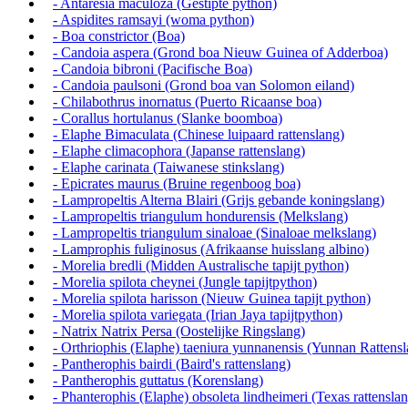
- Antaresia maculoza (Gestipte python)
- Aspidites ramsayi (woma python)
- Boa constrictor (Boa)
- Candoia aspera (Grond boa Nieuw Guinea of Adderboa)
- Candoia bibroni (Pacifische Boa)
- Candoia paulsoni (Grond boa van Solomon eiland)
- Chilabothrus inornatus (Puerto Ricaanse boa)
- Corallus hortulanus (Slanke boomboa)
- Elaphe Bimaculata (Chinese luipaard rattenslang)
- Elaphe climacophora (Japanse rattenslang)
- Elaphe carinata (Taiwanese stinkslang)
- Epicrates maurus (Bruine regenboog boa)
- Lampropeltis Alterna Blairi (Grijs gebande koningslang)
- Lampropeltis triangulum hondurensis (Melkslang)
- Lampropeltis triangulum sinaloae (Sinaloae melkslang)
- Lamprophis fuliginosus (Afrikaanse huisslang albino)
- Morelia bredli (Midden Australische tapijt python)
- Morelia spilota cheynei (Jungle tapijtpython)
- Morelia spilota harisson (Nieuw Guinea tapijt python)
- Morelia spilota variegata (Irian Jaya tapijtpython)
- Natrix Natrix Persa (Oostelijke Ringslang)
- Orthriophis (Elaphe) taeniura yunnanensis (Yunnan Rattensl
- Pantherophis bairdi (Baird's rattenslang)
- Pantherophis guttatus (Korenslang)
- Phanterophis (Elaphe) obsoleta lindheimeri (Texas rattensla