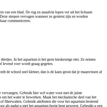
m van een blad. De rug en anaalvin lopen ver uit het lichaam
. Deze strepen vervagen wanneer ze gestrest zijn en worden
elkaar communiceren.
iertjes. In het aquarium is het geen kieskeurige eter. Ze nemen
 of levend voer wordt graag gegeten.
rdt de school snel kleiner, dan is de kans groot dat je maanvissen af
te vervangen. Gebruik hier wel water voor met de juiste
n om het water te bewerken. Maak het mechanische deel van het
of filterwatten. Gebruik attributen die voor het aquarium bestemd
voor als nadat u met het aquarium bezig bent geweest. Gebruikt u een