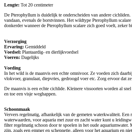
Lengte:
Tot 20 centimeter
De Pterophyllum is duidelijk te onderscheiden van andere cichliden.
vandaan, evenals de borstvinnen. Het wildtype Pterophyllum scalare 
donkerder wanneer de Pterophyllum scalare zich goed voelt, zeker 
Verzorging
Ervaring:
Gemiddeld
Voedsel:
Plantaardig- en dierlijkvoedsel
Voeren:
Dagelijks
Voeding
In het wild is de maanvis een echte omnivoor. Ze voeden zich daarbi
vlokvoer, granulaat, diepvries, gedroogd voer etc. Zorg ervoor dat z
De maanvis is een echte cichlide. Kleinere vissoorten worden al snel 
en toe een visje weghappen.
Schoonmaak
Ververs regelmatig, afhankelijk van de gemeten waterkwaliteit. Een r
waterwaarden, voor aquaria met zuur en zacht water kunt u leiding
filter regelmatig schoon door te spoelen in het oude aquariumwater.
zijn, zoals een emmer en schepnetje, alleen voor het aquarium en nie