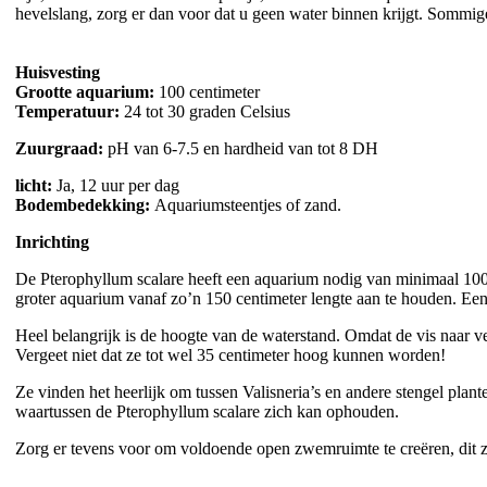
hevelslang, zorg er dan voor dat u geen water binnen krijgt. Sommi
Huisvesting
Grootte aquarium:
100 centimeter
Temperatuur:
24 tot 30 graden Celsius
Zuurgraad:
pH van 6-7.5 en hardheid van tot 8 DH
licht:
Ja, 12 uur per dag
Bodembedekking:
Aquariumsteentjes of zand.
Inrichting
De Pterophyllum scalare heeft een aquarium nodig van minimaal 100 c
groter aquarium vanaf zo’n 150 centimeter lengte aan te houden. Een
Heel belangrijk is de hoogte van de waterstand. Omdat de vis naar v
Vergeet niet dat ze tot wel 35 centimeter hoog kunnen worden!
Ze vinden het heerlijk om tussen Valisneria’s en andere stengel pla
waartussen de Pterophyllum scalare zich kan ophouden.
Zorg er tevens voor om voldoende open zwemruimte te creëren, dit zou