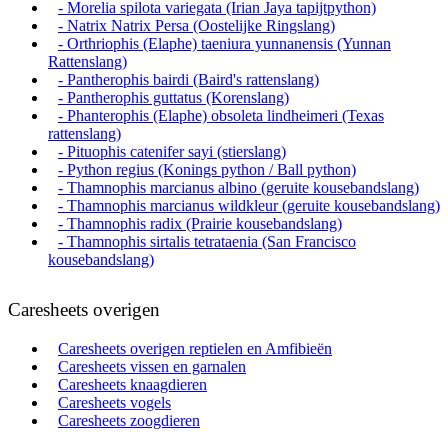
- Morelia spilota variegata (Irian Jaya tapijtpython)
- Natrix Natrix Persa (Oostelijke Ringslang)
- Orthriophis (Elaphe) taeniura yunnanensis (Yunnan
Rattenslang)
- Pantherophis bairdi (Baird's rattenslang)
- Pantherophis guttatus (Korenslang)
- Phanterophis (Elaphe) obsoleta lindheimeri (Texas
rattenslang)
- Pituophis catenifer sayi (stierslang)
- Python regius (Konings python / Ball python)
- Thamnophis marcianus albino (geruite kousebandslang)
- Thamnophis marcianus wildkleur (geruite kousebandslang)
- Thamnophis radix (Prairie kousebandslang)
- Thamnophis sirtalis tetrataenia (San Francisco
kousebandslang)
Caresheets overigen
Caresheets overigen reptielen en Amfibieën
Caresheets vissen en garnalen
Caresheets knaagdieren
Caresheets vogels
Caresheets zoogdieren