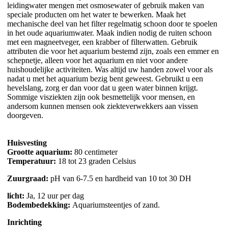
leidingwater mengen met osmosewater of gebruik maken van
speciale producten om het water te bewerken. Maak het
mechanische deel van het filter regelmatig schoon door te spoelen
in het oude aquariumwater. Maak indien nodig de ruiten schoon
met een magneetveger, een krabber of filterwatten. Gebruik
attributen die voor het aquarium bestemd zijn, zoals een emmer en
schepnetje, alleen voor het aquarium en niet voor andere
huishoudelijke activiteiten. Was altijd uw handen zowel voor als
nadat u met het aquarium bezig bent geweest. Gebruikt u een
hevelslang, zorg er dan voor dat u geen water binnen krijgt.
Sommige visziekten zijn ook besmettelijk voor mensen, en
andersom kunnen mensen ook ziekteverwekkers aan vissen
doorgeven.
Huisvesting
Grootte aquarium:
80 centimeter
Temperatuur:
18 tot 23 graden Celsius
Zuurgraad:
pH van 6-7.5 en hardheid van 10 tot 30 DH
licht:
Ja, 12 uur per dag
Bodembedekking:
Aquariumsteentjes of zand.
Inrichting