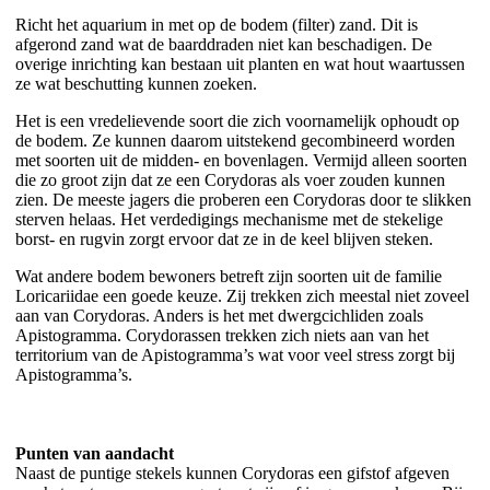
Richt het aquarium in met op de bodem (filter) zand. Dit is
afgerond zand wat de baarddraden niet kan beschadigen. De
overige inrichting kan bestaan uit planten en wat hout waartussen
ze wat beschutting kunnen zoeken.
Het is een vredelievende soort die zich voornamelijk ophoudt op
de bodem. Ze kunnen daarom uitstekend gecombineerd worden
met soorten uit de midden- en bovenlagen. Vermijd alleen soorten
die zo groot zijn dat ze een Corydoras als voer zouden kunnen
zien. De meeste jagers die proberen een Corydoras door te slikken
sterven helaas. Het verdedigings mechanisme met de stekelige
borst- en rugvin zorgt ervoor dat ze in de keel blijven steken.
Wat andere bodem bewoners betreft zijn soorten uit de familie
Loricariidae een goede keuze. Zij trekken zich meestal niet zoveel
aan van Corydoras. Anders is het met dwergcichliden zoals
Apistogramma. Corydorassen trekken zich niets aan van het
territorium van de Apistogramma’s wat voor veel stress zorgt bij
Apistogramma’s.
Punten van aandacht
Naast de puntige stekels kunnen Corydoras een gifstof afgeven