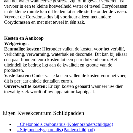
aan het water wanneer ze gestresst zijn of in gevaar verkeren. Bij
vervoer in een te kleine hoeveelheid water of teveel Corydorassen
in de kleine ruimte kan dit leiden tot snelle sterfte onder de vissen.
Vervoer de Corydoras dus bij voorkeur alleen met andere
Corydorassen en met niet teveel in één zak.
Kosten en Aankoop
Wetgeving: -
Eenmalige kosten:
Hieronder vallen de kosten voor het verblijf,
verlichting, verwarming, waterbak en decoratie. Dit kan bij elkaar
een paar honderd euro kosten tot een paar duizend euro. Het
uiteindelijke bedrag ligt aan de kwaliteit en grootte van de
producten.
Vaste kosten:
Onder vaste kosten vallen de kosten voor het voer,
dit is per jaar enkele tientallen euro’s.
Onverwachte kosten:
Er zijn kosten gebaard wanneer uw dier
toevallig ziek wordt of uw apparatuur kapotgaat.
Eigen Kweekcentrum Schildpadden
- Chelonoidis carbonarius (Kolenbranderschildpad)
- Stigmochelys pardalis (Panterschildpad)