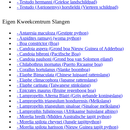
- Testudo hermanni (Griekse landschildpad)
- Testudo (Agrionemys) horsfieldii (Vierteen schildpad)
Eigen Kweekcentrum Slangen
- Antaresia maculoza (Gestipte python)
- Aspidites ramsayi (woma python)
- Boa constrictor (Boa)
- Candoia aspera (Grond boa Nieuw Guinea of Adderboa)
- Candoia bibroni (Pacifische Boa)
- Candoia paulsoni (Grond boa van Solomon eiland)
- Chilabothrus inornatus (Puerto Ricaanse boa)
- Corallus hortulanus (Slanke boomboa)
- Elaphe Bimaculata (Chinese luipaard rattenslang)
- Elaphe climacophora (Japanse rattenslang)
- Elaphe carinata (Taiwanese stinkslang)
- Epicrates maurus (Bruine regenboog boa)
- Lampropeltis Alterna Blairi (Grijs gebande koningslang)
- Lampropeltis triangulum hondurensis (Melkslang)
- Lampropeltis triangulum sinaloae (Sinaloae melkslang)
- Lamprophis fuliginosus (Afrikaanse huisslang albino)
- Morelia bredli (Midden Australische tapijt python)
- Morelia spilota cheynei (Jungle tapijtpython)
- Morelia spilota harisson (Nieuw Guinea tapijt python)