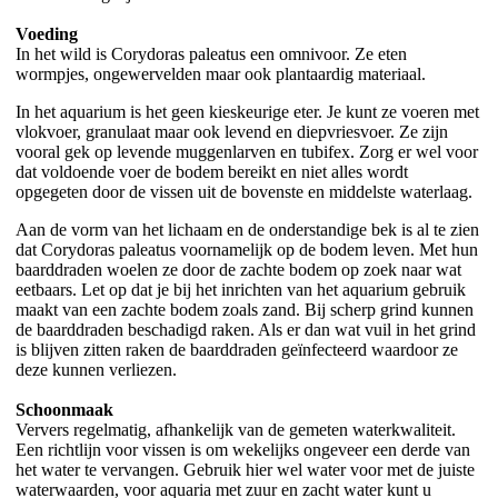
Voeding
In het wild is Corydoras paleatus een omnivoor. Ze eten
wormpjes, ongewervelden maar ook plantaardig materiaal.
In het aquarium is het geen kieskeurige eter. Je kunt ze voeren met
vlokvoer, granulaat maar ook levend en diepvriesvoer. Ze zijn
vooral gek op levende muggenlarven en tubifex. Zorg er wel voor
dat voldoende voer de bodem bereikt en niet alles wordt
opgegeten door de vissen uit de bovenste en middelste waterlaag.
Aan de vorm van het lichaam en de onderstandige bek is al te zien
dat Corydoras paleatus voornamelijk op de bodem leven. Met hun
baarddraden woelen ze door de zachte bodem op zoek naar wat
eetbaars. Let op dat je bij het inrichten van het aquarium gebruik
maakt van een zachte bodem zoals zand. Bij scherp grind kunnen
de baarddraden beschadigd raken. Als er dan wat vuil in het grind
is blijven zitten raken de baarddraden geïnfecteerd waardoor ze
deze kunnen verliezen.
Schoonmaak
Ververs regelmatig, afhankelijk van de gemeten waterkwaliteit.
Een richtlijn voor vissen is om wekelijks ongeveer een derde van
het water te vervangen. Gebruik hier wel water voor met de juiste
waterwaarden, voor aquaria met zuur en zacht water kunt u