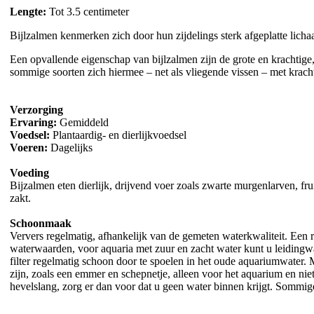
Lengte:
Tot 3.5 centimeter
Bijlzalmen kenmerken zich door hun zijdelings sterk afgeplatte lichaam
Een opvallende eigenschap van bijlzalmen zijn de grote en krachtig
sommige soorten zich hiermee – net als vliegende vissen – met kracht 
Verzorging
Ervaring:
Gemiddeld
Voedsel:
Plantaardig- en dierlijkvoedsel
Voeren:
Dagelijks
Voeding
Bijzalmen eten dierlijk, drijvend voer zoals zwarte murgenlarven, f
zakt.
Schoonmaak
Ververs regelmatig, afhankelijk van de gemeten waterkwaliteit. Een r
waterwaarden, voor aquaria met zuur en zacht water kunt u leiding
filter regelmatig schoon door te spoelen in het oude aquariumwater.
zijn, zoals een emmer en schepnetje, alleen voor het aquarium en nie
hevelslang, zorg er dan voor dat u geen water binnen krijgt. Sommi