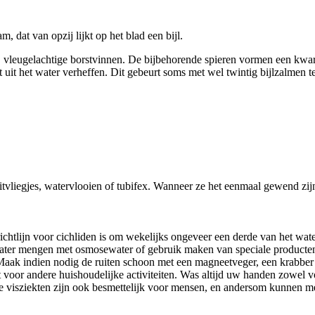
, dat van opzij lijkt op het blad een bijl.
e, vleugelachtige borstvinnen. De bijbehorende spieren vormen een kwar
uit het water verheffen. Dit gebeurt soms met wel twintig bijlzalmen te
ruitvliegjes, watervlooien of tubifex. Wanneer ze het eenmaal gewend z
ichtlijn voor cichliden is om wekelijks ongeveer een derde van het wat
water mengen met osmosewater of gebruik maken van speciale producte
 Maak indien nodig de ruiten schoon met een magneetveger, een krabber 
t voor andere huishoudelijke activiteiten. Was altijd uw handen zowel 
ge visziekten zijn ook besmettelijk voor mensen, en andersom kunnen 