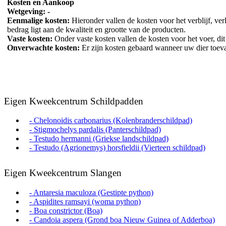
Kosten en Aankoop
Wetgeving: -
Eenmalige kosten:
Hieronder vallen de kosten voor het verblijf, ver
bedrag ligt aan de kwaliteit en grootte van de producten.
Vaste kosten:
Onder vaste kosten vallen de kosten voor het voer, dit i
Onverwachte kosten:
Er zijn kosten gebaard wanneer uw dier toeva
Eigen Kweekcentrum Schildpadden
- Chelonoidis carbonarius (Kolenbranderschildpad)
- Stigmochelys pardalis (Panterschildpad)
- Testudo hermanni (Griekse landschildpad)
- Testudo (Agrionemys) horsfieldii (Vierteen schildpad)
Eigen Kweekcentrum Slangen
- Antaresia maculoza (Gestipte python)
- Aspidites ramsayi (woma python)
- Boa constrictor (Boa)
- Candoia aspera (Grond boa Nieuw Guinea of Adderboa)