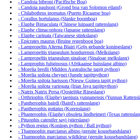
- Candoia bibroni (Pacifische Boa)
- Candoia paulsoni (Grond boa van Solomon eiland)
- Chilabothrus inornatus (Puerto Ricaanse boa)
- Corallus hortulanus (Slanke boomboa)
- Elaphe Bimaculata (Chinese luipaard rattenslang)
- Elaphe climacophora (Japanse rattenslang)
- Elaphe carinata (Taiwanese stinkslang)
- Epicrates maurus (Bruine regenboog boa)
- Lampropeltis Alterna Blairi (Grijs gebande koningslang)
- Lampropeltis triangulum hondurensis (Melkslang)
- Lampropeltis triangulum sinaloae (Sinaloae melkslang)
- Lamprophis fuliginosus (Afrikaanse huisslang albino)
- Morelia bredli (Midden Australische tapijt python)
- Morelia spilota cheynei (Jungle tapijtpython)
- Morelia spilota harisson (Nieuw Guinea tapijt python)
- Morelia spilota variegata (Irian Jaya tapijtpython)
- Natrix Natrix Persa (Oostelijke Ringslang)
- Orthriophis (Elaphe) taeniura yunnanensis (Yunnan Rattensl
- Pantherophis bairdi (Baird's rattenslang)
- Pantherophis guttatus (Korenslang)
- Phanterophis (Elaphe) obsoleta lindheimeri (Texas rattensla
- Pituophis catenifer sayi (stierslang)
- Python regius (Konings python / Ball python)
- Thamnophis marcianus albino (geruite kousebandslang)
- Thamnophis marcianus wildkleur (geruite kousebandslang)