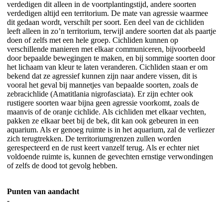
verdedigen dit alleen in de voortplantingstijd, andere soorten
verdedigen altijd een territorium. De mate van agressie waarmee
dit gedaan wordt, verschilt per soort. Een deel van de cichliden
leeft alleen in zo’n territorium, terwijl andere soorten dat als paartje
doen of zelfs met een hele groep. Cichliden kunnen op
verschillende manieren met elkaar communiceren, bijvoorbeeld
door bepaalde bewegingen te maken, en bij sommige soorten door
het lichaam van kleur te laten veranderen. Cichliden staan er om
bekend dat ze agressief kunnen zijn naar andere vissen, dit is
vooral het geval bij mannetjes van bepaalde soorten, zoals de
zebracichlide (Amatitlania nigrofasciata). Er zijn echter ook
rustigere soorten waar bijna geen agressie voorkomt, zoals de
maanvis of de oranje cichlide. Als cichliden met elkaar vechten,
pakken ze elkaar beet bij de bek, dit kan ook gebeuren in een
aquarium. Als er genoeg ruimte is in het aquarium, zal de verliezer
zich terugtrekken. De territoriumgrenzen zullen worden
gerespecteerd en de rust keert vanzelf terug. Als er echter niet
voldoende ruimte is, kunnen de gevechten ernstige verwondingen
of zelfs de dood tot gevolg hebben.
Punten van aandacht
-