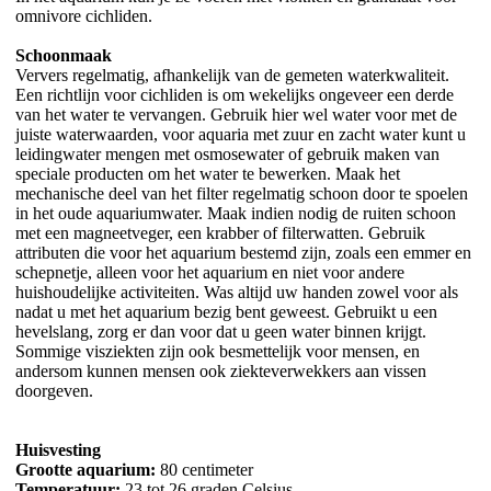
omnivore cichliden.
Schoonmaak
Ververs regelmatig, afhankelijk van de gemeten waterkwaliteit.
Een richtlijn voor cichliden is om wekelijks ongeveer een derde
van het water te vervangen. Gebruik hier wel water voor met de
juiste waterwaarden, voor aquaria met zuur en zacht water kunt u
leidingwater mengen met osmosewater of gebruik maken van
speciale producten om het water te bewerken. Maak het
mechanische deel van het filter regelmatig schoon door te spoelen
in het oude aquariumwater. Maak indien nodig de ruiten schoon
met een magneetveger, een krabber of filterwatten. Gebruik
attributen die voor het aquarium bestemd zijn, zoals een emmer en
schepnetje, alleen voor het aquarium en niet voor andere
huishoudelijke activiteiten. Was altijd uw handen zowel voor als
nadat u met het aquarium bezig bent geweest. Gebruikt u een
hevelslang, zorg er dan voor dat u geen water binnen krijgt.
Sommige visziekten zijn ook besmettelijk voor mensen, en
andersom kunnen mensen ook ziekteverwekkers aan vissen
doorgeven.
Huisvesting
Grootte aquarium:
80 centimeter
Temperatuur:
23 tot 26 graden Celsius