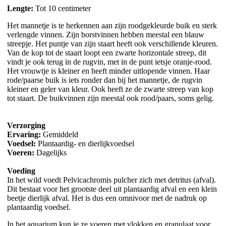
Lengte:
Tot 10 centimeter
Het mannetje is te herkennen aan zijn roodgekleurde buik en sterk
verlengde vinnen. Zijn borstvinnen hebben meestal een blauw
streepje. Het puntje van zijn staart heeft ook verschillende kleuren.
Van de kop tot de staart loopt een zwarte horizontale streep, dit
vindt je ook terug in de rugvin, met in de punt ietsje oranje-rood.
Het vrouwtje is kleiner en heeft minder uitlopende vinnen. Haar
rode/paarse buik is iets ronder dan bij het mannetje, de rugvin
kleiner en geler van kleur. Ook heeft ze de zwarte streep van kop
tot staart. De buikvinnen zijn meestal ook rood/paars, soms gelig.
Verzorging
Ervaring:
Gemiddeld
Voedsel:
Plantaardig- en dierlijkvoedsel
Voeren:
Dagelijks
Voeding
In het wild voedt Pelvicachromis pulcher zich met detritus (afval).
Dit bestaat voor het grootste deel uit plantaardig afval en een klein
beetje dierlijk afval. Het is dus een omnivoor met de nadruk op
plantaardig voedsel.
In het aquarium kun je ze voeren met vlokken en granulaat voor