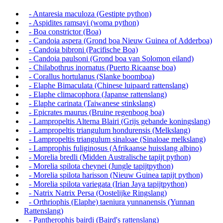
- Antaresia maculoza (Gestipte python)
- Aspidites ramsayi (woma python)
- Boa constrictor (Boa)
- Candoia aspera (Grond boa Nieuw Guinea of Adderboa)
- Candoia bibroni (Pacifische Boa)
- Candoia paulsoni (Grond boa van Solomon eiland)
- Chilabothrus inornatus (Puerto Ricaanse boa)
- Corallus hortulanus (Slanke boomboa)
- Elaphe Bimaculata (Chinese luipaard rattenslang)
- Elaphe climacophora (Japanse rattenslang)
- Elaphe carinata (Taiwanese stinkslang)
- Epicrates maurus (Bruine regenboog boa)
- Lampropeltis Alterna Blairi (Grijs gebande koningslang)
- Lampropeltis triangulum hondurensis (Melkslang)
- Lampropeltis triangulum sinaloae (Sinaloae melkslang)
- Lamprophis fuliginosus (Afrikaanse huisslang albino)
- Morelia bredli (Midden Australische tapijt python)
- Morelia spilota cheynei (Jungle tapijtpython)
- Morelia spilota harisson (Nieuw Guinea tapijt python)
- Morelia spilota variegata (Irian Jaya tapijtpython)
- Natrix Natrix Persa (Oostelijke Ringslang)
- Orthriophis (Elaphe) taeniura yunnanensis (Yunnan
Rattenslang)
- Pantherophis bairdi (Baird's rattenslang)