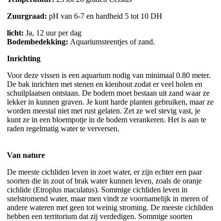
Zuurgraad:
pH van 6-7 en hardheid 5 tot 10 DH
licht:
Ja, 12 uur per dag
Bodembedekking:
Aquariumsteentjes of zand.
Inrichting
Voor deze vissen is een aquarium nodig van minimaal 0.80 meter.
De bak inrichten met stenen en kienhout zodat er veel holen en
schuilplaatsen ontstaan. De bodem moet bestaan uit zand waar ze
lekker in kunnen graven. Je kunt harde planten gebruiken, maar ze
worden meestal niet met rust gelaten. Zet ze wel stevig vast, je
kunt ze in een bloempotje in de bodem verankeren. Het is aan te
raden regelmatig water te verversen.
Van nature
De meeste cichliden leven in zoet water, er zijn echter een paar
soorten die in zout of brak water kunnen leven, zoals de oranje
cichlide (Etroplus maculatus). Sommige cichliden leven in
snelstromend water, maar men vindt ze voornamelijk in meren of
andere wateren met geen tot weinig stroming. De meeste cichliden
hebben een territorium dat zij verdedigen. Sommige soorten