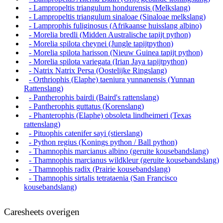
- Lampropeltis triangulum hondurensis (Melkslang)
- Lampropeltis triangulum sinaloae (Sinaloae melkslang)
- Lamprophis fuliginosus (Afrikaanse huisslang albino)
- Morelia bredli (Midden Australische tapijt python)
- Morelia spilota cheynei (Jungle tapijtpython)
- Morelia spilota harisson (Nieuw Guinea tapijt python)
- Morelia spilota variegata (Irian Jaya tapijtpython)
- Natrix Natrix Persa (Oostelijke Ringslang)
- Orthriophis (Elaphe) taeniura yunnanensis (Yunnan
Rattenslang)
- Pantherophis bairdi (Baird's rattenslang)
- Pantherophis guttatus (Korenslang)
- Phanterophis (Elaphe) obsoleta lindheimeri (Texas
rattenslang)
- Pituophis catenifer sayi (stierslang)
- Python regius (Konings python / Ball python)
- Thamnophis marcianus albino (geruite kousebandslang)
- Thamnophis marcianus wildkleur (geruite kousebandslang)
- Thamnophis radix (Prairie kousebandslang)
- Thamnophis sirtalis tetrataenia (San Francisco
kousebandslang)
Caresheets overigen