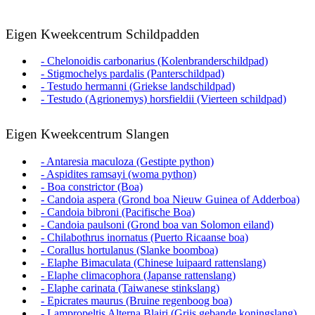
Eigen Kweekcentrum Schildpadden
- Chelonoidis carbonarius (Kolenbranderschildpad)
- Stigmochelys pardalis (Panterschildpad)
- Testudo hermanni (Griekse landschildpad)
- Testudo (Agrionemys) horsfieldii (Vierteen schildpad)
Eigen Kweekcentrum Slangen
- Antaresia maculoza (Gestipte python)
- Aspidites ramsayi (woma python)
- Boa constrictor (Boa)
- Candoia aspera (Grond boa Nieuw Guinea of Adderboa)
- Candoia bibroni (Pacifische Boa)
- Candoia paulsoni (Grond boa van Solomon eiland)
- Chilabothrus inornatus (Puerto Ricaanse boa)
- Corallus hortulanus (Slanke boomboa)
- Elaphe Bimaculata (Chinese luipaard rattenslang)
- Elaphe climacophora (Japanse rattenslang)
- Elaphe carinata (Taiwanese stinkslang)
- Epicrates maurus (Bruine regenboog boa)
- Lampropeltis Alterna Blairi (Grijs gebande koningslang)