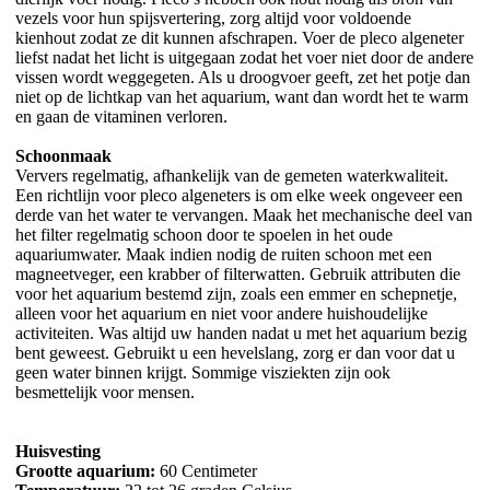
vezels voor hun spijsvertering, zorg altijd voor voldoende
kienhout zodat ze dit kunnen afschrapen. Voer de pleco algeneter
liefst nadat het licht is uitgegaan zodat het voer niet door de andere
vissen wordt weggegeten. Als u droogvoer geeft, zet het potje dan
niet op de lichtkap van het aquarium, want dan wordt het te warm
en gaan de vitaminen verloren.
Schoonmaak
Ververs regelmatig, afhankelijk van de gemeten waterkwaliteit.
Een richtlijn voor pleco algeneters is om elke week ongeveer een
derde van het water te vervangen. Maak het mechanische deel van
het filter regelmatig schoon door te spoelen in het oude
aquariumwater. Maak indien nodig de ruiten schoon met een
magneetveger, een krabber of filterwatten. Gebruik attributen die
voor het aquarium bestemd zijn, zoals een emmer en schepnetje,
alleen voor het aquarium en niet voor andere huishoudelijke
activiteiten. Was altijd uw handen nadat u met het aquarium bezig
bent geweest. Gebruikt u een hevelslang, zorg er dan voor dat u
geen water binnen krijgt. Sommige visziekten zijn ook
besmettelijk voor mensen.
Huisvesting
Grootte aquarium:
60 Centimeter