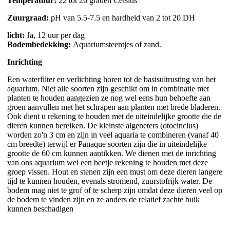
Temperatuur:
22 tot 26 graden Celsius
Zuurgraad:
pH van 5.5-7.5 en hardheid van 2 tot 20 DH
licht:
Ja, 12 uur per dag
Bodembedekking:
Aquariumsteentjes of zand.
Inrichting
Een waterfilter en verlichting horen tot de basisuitrusting van het
aquarium. Niet alle soorten zijn geschikt om in combinatie met
planten te houden aangezien ze nog wel eens hun behoefte aan
groen aanvullen met het schrapen aan planten met brede bladeren.
Ook dient u rekening te houden met de uiteindelijke grootte die de
dieren kunnen bereiken. De kleinste algeneters (otocinclus)
worden zo'n 3 cm en zijn in veel aquaria te combineren (vanaf 40
cm breedte) terwijl er Panaque soorten zijn die in uiteindelijke
grootte de 60 cm kunnen aantikken. We dienen met de inrichting
van ons aquarium wel een beetje rekening te houden met deze
groep vissen. Hout en stenen zijn een must om deze dieren langere
tijd te kunnen houden, evenals stromend, zuurstofrijk water. De
bodem mag niet te grof of te scherp zijn omdat deze dieren veel op
de bodem te vinden zijn en ze anders de relatief zachte buik
kunnen beschadigen