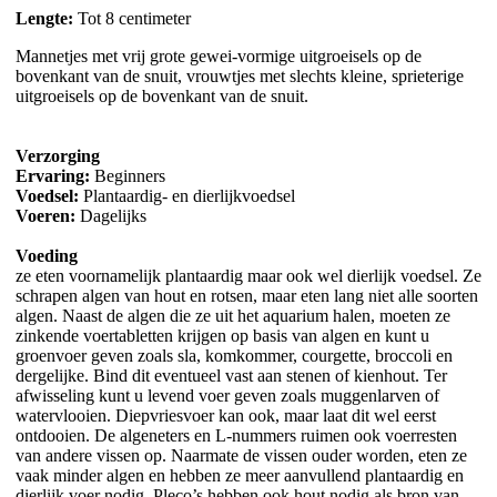
Lengte:
Tot 8 centimeter
Mannetjes met vrij grote gewei-vormige uitgroeisels op de
bovenkant van de snuit, vrouwtjes met slechts kleine, sprieterige
uitgroeisels op de bovenkant van de snuit.
Verzorging
Ervaring:
Beginners
Voedsel:
Plantaardig- en dierlijkvoedsel
Voeren:
Dagelijks
Voeding
ze eten voornamelijk plantaardig maar ook wel dierlijk voedsel. Ze
schrapen algen van hout en rotsen, maar eten lang niet alle soorten
algen. Naast de algen die ze uit het aquarium halen, moeten ze
zinkende voertabletten krijgen op basis van algen en kunt u
groenvoer geven zoals sla, komkommer, courgette, broccoli en
dergelijke. Bind dit eventueel vast aan stenen of kienhout. Ter
afwisseling kunt u levend voer geven zoals muggenlarven of
watervlooien. Diepvriesvoer kan ook, maar laat dit wel eerst
ontdooien. De algeneters en L-nummers ruimen ook voerresten
van andere vissen op. Naarmate de vissen ouder worden, eten ze
vaak minder algen en hebben ze meer aanvullend plantaardig en
dierlijk voer nodig. Pleco’s hebben ook hout nodig als bron van