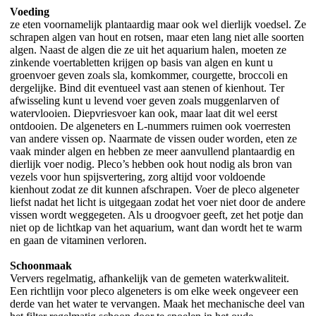
Voeding
ze eten voornamelijk plantaardig maar ook wel dierlijk voedsel. Ze
schrapen algen van hout en rotsen, maar eten lang niet alle soorten
algen. Naast de algen die ze uit het aquarium halen, moeten ze
zinkende voertabletten krijgen op basis van algen en kunt u
groenvoer geven zoals sla, komkommer, courgette, broccoli en
dergelijke. Bind dit eventueel vast aan stenen of kienhout. Ter
afwisseling kunt u levend voer geven zoals muggenlarven of
watervlooien. Diepvriesvoer kan ook, maar laat dit wel eerst
ontdooien. De algeneters en L-nummers ruimen ook voerresten
van andere vissen op. Naarmate de vissen ouder worden, eten ze
vaak minder algen en hebben ze meer aanvullend plantaardig en
dierlijk voer nodig. Pleco’s hebben ook hout nodig als bron van
vezels voor hun spijsvertering, zorg altijd voor voldoende
kienhout zodat ze dit kunnen afschrapen. Voer de pleco algeneter
liefst nadat het licht is uitgegaan zodat het voer niet door de andere
vissen wordt weggegeten. Als u droogvoer geeft, zet het potje dan
niet op de lichtkap van het aquarium, want dan wordt het te warm
en gaan de vitaminen verloren.
Schoonmaak
Ververs regelmatig, afhankelijk van de gemeten waterkwaliteit.
Een richtlijn voor pleco algeneters is om elke week ongeveer een
derde van het water te vervangen. Maak het mechanische deel van