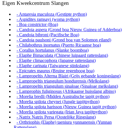
Eigen Kweekcentrum Slangen
- Antaresia maculoza (Gestipte python)
- Aspidites ramsayi (woma python)
- Boa constrictor (Boa)
- Candoia aspera (Grond boa Nieuw Guinea of Adderboa)
- Candoia bibroni (Pacifische Boa)
- Candoia paulsoni (Grond boa van Solomon eiland)
- Chilabothrus inornatus (Puerto Ricaanse boa)
- Corallus hortulanus (Slanke boomboa)
- Elaphe Bimaculata (Chinese luipaard rattenslang)
- Elaphe climacophora (Japanse rattenslang)
- Elaphe carinata (Taiwanese stinkslang)
- Epicrates maurus (Bruine regenboog boa)
- Lampropeltis Alterna Blairi (Grijs gebande koningslang)
- Lampropeltis triangulum hondurensis (Melkslang)
- Lampropeltis triangulum sinaloae (Sinaloae melkslang)
- Lamprophis fuliginosus (Afrikaanse huisslang albino)
- Morelia bredli (Midden Australische tapijt python)
- Morelia spilota cheynei (Jungle tapijtpython)
- Morelia spilota harisson (Nieuw Guinea tapijt python)
- Morelia spilota variegata (Irian Jaya tapijtpython)
- Natrix Natrix Persa (Oostelijke Ringslang)
- Orthriophis (Elaphe) taeniura yunnanensis (Yunnan
Rattenslang)