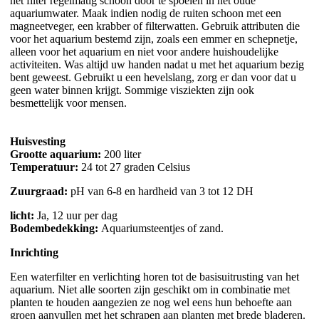
het filter regelmatig schoon door te spoelen in het oude
aquariumwater. Maak indien nodig de ruiten schoon met een
magneetveger, een krabber of filterwatten. Gebruik attributen die
voor het aquarium bestemd zijn, zoals een emmer en schepnetje,
alleen voor het aquarium en niet voor andere huishoudelijke
activiteiten. Was altijd uw handen nadat u met het aquarium bezig
bent geweest. Gebruikt u een hevelslang, zorg er dan voor dat u
geen water binnen krijgt. Sommige visziekten zijn ook
besmettelijk voor mensen.
Huisvesting
Grootte aquarium:
200 liter
Temperatuur:
24 tot 27 graden Celsius
Zuurgraad:
pH van 6-8 en hardheid van 3 tot 12 DH
licht:
Ja, 12 uur per dag
Bodembedekking:
Aquariumsteentjes of zand.
Inrichting
Een waterfilter en verlichting horen tot de basisuitrusting van het
aquarium. Niet alle soorten zijn geschikt om in combinatie met
planten te houden aangezien ze nog wel eens hun behoefte aan
groen aanvullen met het schrapen aan planten met brede bladeren.