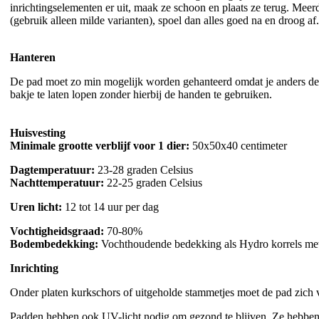
inrichtingselementen er uit, maak ze schoon en plaats ze terug. Mee
(gebruik alleen milde varianten), spoel dan alles goed na en droog 
Hanteren
De pad moet zo min mogelijk worden gehanteerd omdat je anders de hu
bakje te laten lopen zonder hierbij de handen te gebruiken.
Huisvesting
Minimale grootte verblijf voor 1 dier:
50x50x40 centimeter
Dagtemperatuur:
23-28 graden Celsius
Nachttemperatuur:
22-25 graden Celsius
Uren licht:
12 tot 14 uur per dag
Vochtigheidsgraad:
70-80%
Bodembedekking:
Vochthoudende bedekking als Hydro korrels met d
Inrichting
Onder platen kurkschors of uitgeholde stammetjes moet de pad zich v
Padden hebben ook UV-licht nodig om gezond te blijven. Ze hebben 