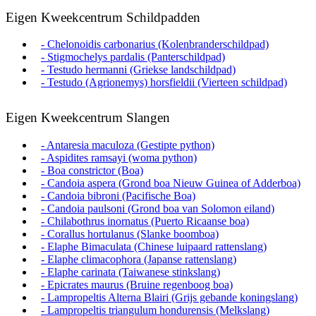
Eigen Kweekcentrum Schildpadden
- Chelonoidis carbonarius (Kolenbranderschildpad)
- Stigmochelys pardalis (Panterschildpad)
- Testudo hermanni (Griekse landschildpad)
- Testudo (Agrionemys) horsfieldii (Vierteen schildpad)
Eigen Kweekcentrum Slangen
- Antaresia maculoza (Gestipte python)
- Aspidites ramsayi (woma python)
- Boa constrictor (Boa)
- Candoia aspera (Grond boa Nieuw Guinea of Adderboa)
- Candoia bibroni (Pacifische Boa)
- Candoia paulsoni (Grond boa van Solomon eiland)
- Chilabothrus inornatus (Puerto Ricaanse boa)
- Corallus hortulanus (Slanke boomboa)
- Elaphe Bimaculata (Chinese luipaard rattenslang)
- Elaphe climacophora (Japanse rattenslang)
- Elaphe carinata (Taiwanese stinkslang)
- Epicrates maurus (Bruine regenboog boa)
- Lampropeltis Alterna Blairi (Grijs gebande koningslang)
- Lampropeltis triangulum hondurensis (Melkslang)