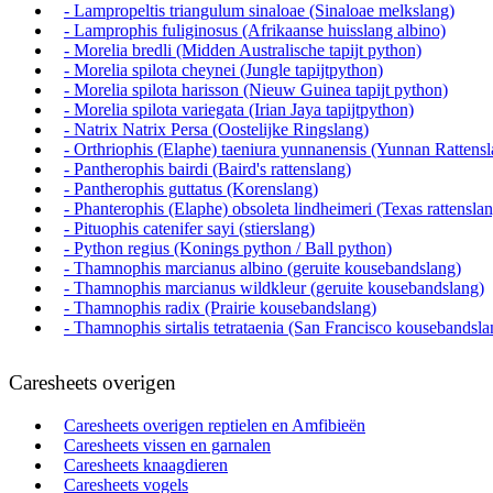
- Lampropeltis triangulum sinaloae (Sinaloae melkslang)
- Lamprophis fuliginosus (Afrikaanse huisslang albino)
- Morelia bredli (Midden Australische tapijt python)
- Morelia spilota cheynei (Jungle tapijtpython)
- Morelia spilota harisson (Nieuw Guinea tapijt python)
- Morelia spilota variegata (Irian Jaya tapijtpython)
- Natrix Natrix Persa (Oostelijke Ringslang)
- Orthriophis (Elaphe) taeniura yunnanensis (Yunnan Rattensl
- Pantherophis bairdi (Baird's rattenslang)
- Pantherophis guttatus (Korenslang)
- Phanterophis (Elaphe) obsoleta lindheimeri (Texas rattensla
- Pituophis catenifer sayi (stierslang)
- Python regius (Konings python / Ball python)
- Thamnophis marcianus albino (geruite kousebandslang)
- Thamnophis marcianus wildkleur (geruite kousebandslang)
- Thamnophis radix (Prairie kousebandslang)
- Thamnophis sirtalis tetrataenia (San Francisco kousebandsla
Caresheets overigen
Caresheets overigen reptielen en Amfibieën
Caresheets vissen en garnalen
Caresheets knaagdieren
Caresheets vogels