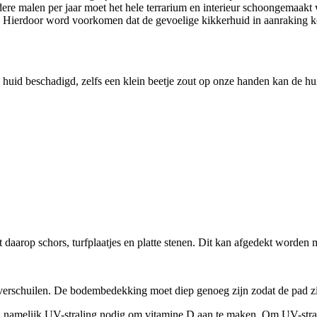
rdere malen per jaar moet het hele terrarium en interieur schoongemaa
af. Hierdoor word voorkomen dat de gevoelige kikkerhuid in aanraking 
id beschadigd, zelfs een klein beetje zout op onze handen kan de huid
aarop schors, turfplaatjes en platte stenen. Dit kan afgedekt worden 
erschuilen. De bodembedekking moet diep genoeg zijn zodat de pad zich
namelijk UV-straling nodig om vitamine D aan te maken. Om UV-stralin