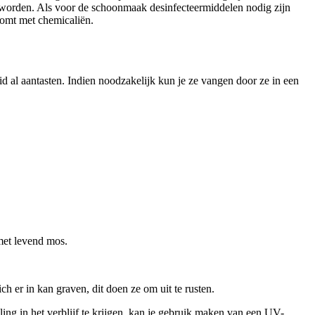
kt worden. Als voor de schoonmaak desinfecteermiddelen nodig zijn
komt met chemicaliën.
 al aantasten. Indien noodzakelijk kun je ze vangen door ze in een
met levend mos.
 er in kan graven, dit doen ze om uit te rusten.
g in het verblijf te krijgen, kan je gebruik maken van een UV-