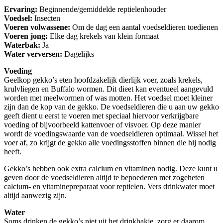
Ervaring:
Beginnende/gemiddelde reptielenhouder
Voedsel:
Insecten
Voeren volwassene:
Om de dag een aantal voedseldieren toedienen
Voeren jong:
Elke dag krekels van klein formaat
Waterbak:
Ja
Water verversen:
Dagelijks
Voeding
Geelkop gekko’s eten hoofdzakelijk dierlijk voer, zoals krekels,
krulvliegen en Buffalo wormen. Dit dieet kan eventueel aangevuld
worden met meelwormen of was motten. Het voedsel moet kleiner
zijn dan de kop van de gekko. De voedseldieren die u aan uw gekko
geeft dient u eerst te voeren met speciaal hiervoor verkrijgbare
voeding of bijvoorbeeld kattenvoer of visvoer. Op deze manier
wordt de voedingswaarde van de voedseldieren optimaal. Wissel het
voer af, zo krijgt de gekko alle voedingsstoffen binnen die hij nodig
heeft.
Gekko’s hebben ook extra calcium en vitaminen nodig. Deze kunt u
geven door de voedseldieren altijd te bepoederen met zogeheten
calcium- en vitaminepreparaat voor reptielen. Vers drinkwater moet
altijd aanwezig zijn.
Water
Soms drinken de gekko’s niet uit het drinkbakje, zorg er daarom