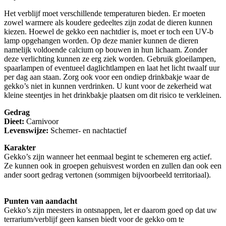
Het verblijf moet verschillende temperaturen bieden. Er moeten
zowel warmere als koudere gedeeltes zijn zodat de dieren kunnen
kiezen. Hoewel de gekko een nachtdier is, moet er toch een UV-b
lamp opgehangen worden. Op deze manier kunnen de dieren
namelijk voldoende calcium op bouwen in hun lichaam. Zonder
deze verlichting kunnen ze erg ziek worden. Gebruik gloeilampen,
spaarlampen of eventueel daglichtlampen en laat het licht twaalf uur
per dag aan staan. Zorg ook voor een ondiep drinkbakje waar de
gekko’s niet in kunnen verdrinken. U kunt voor de zekerheid wat
kleine steentjes in het drinkbakje plaatsen om dit risico te verkleinen.
Gedrag
Dieet:
Carnivoor
Levenswijze:
Schemer- en nachtactief
Karakter
Gekko’s zijn wanneer het eenmaal begint te schemeren erg actief.
Ze kunnen ook in groepen gehuisvest worden en zullen dan ook een
ander soort gedrag vertonen (sommigen bijvoorbeeld territoriaal).
Punten van aandacht
Gekko’s zijn meesters in ontsnappen, let er daarom goed op dat uw
terrarium/verblijf geen kansen biedt voor de gekko om te