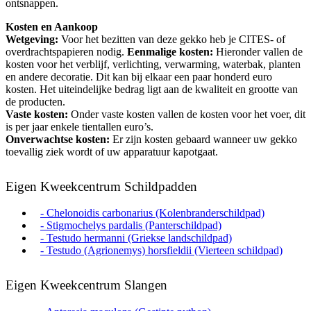
ontsnappen.
Kosten en Aankoop
Wetgeving:
Voor het bezitten van deze gekko heb je CITES- of
overdrachtspapieren nodig.
Eenmalige kosten:
Hieronder vallen de
kosten voor het verblijf, verlichting, verwarming, waterbak, planten
en andere decoratie. Dit kan bij elkaar een paar honderd euro
kosten. Het uiteindelijke bedrag ligt aan de kwaliteit en grootte van
de producten.
Vaste kosten:
Onder vaste kosten vallen de kosten voor het voer, dit
is per jaar enkele tientallen euro’s.
Onverwachtse kosten:
Er zijn kosten gebaard wanneer uw gekko
toevallig ziek wordt of uw apparatuur kapotgaat.
Eigen Kweekcentrum Schildpadden
- Chelonoidis carbonarius (Kolenbranderschildpad)
- Stigmochelys pardalis (Panterschildpad)
- Testudo hermanni (Griekse landschildpad)
- Testudo (Agrionemys) horsfieldii (Vierteen schildpad)
Eigen Kweekcentrum Slangen