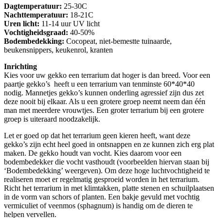
Dagtemperatuur:
25-30C
Nachttemperatuur:
18-21C
Uren licht:
11-14 uur UV licht
Vochtigheidsgraad:
40-50%
Bodembedekking:
Cocopeat, niet-bemestte tuinaarde,
beukensnippers, keukenrol, kranten
Inrichting
Kies voor uw gekko een terrarium dat hoger is dan breed. Voor een
paartje gekko’s heeft u een terrarium van tenminste 60*40*40
nodig. Mannetjes gekko’s kunnen onderling agressief zijn dus zet
deze nooit bij elkaar. Als u een grotere groep neemt neem dan één
man met meerdere vrouwtjes. Een groter terrarium bij een grotere
groep is uiteraard noodzakelijk.
Let er goed op dat het terrarium geen kieren heeft, want deze
gekko’s zijn echt heel goed in ontsnappen en ze kunnen zich erg plat
maken. De gekko houdt van vocht. Kies daarom voor een
bodembedekker die vocht vasthoudt (voorbeelden hiervan staan bij
‘Bodembedekking’ weergeven). Om deze hoge luchtvochtigheid te
realiseren moet er regelmatig gesproeid worden in het terrarium.
Richt het terrarium in met klimtakken, platte stenen en schuilplaatsen
in de vorm van schors of planten. Een bakje gevuld met vochtig
vermiculiet of veenmos (sphagnum) is handig om de dieren te
helpen vervellen.