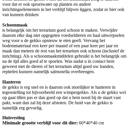
voor dat er ook sproeiwater op planten en andere
inrichtingselementen in het verblijf blijven liggen, zodat ze hier ook
van kunnen drinken
Schoonm
is belangrijk om het terrarium goed schoon te maken. Verwijder
daarom elke dag niet opgegeten voedseldieren en haal uitwerpselen
weg voor u de gekko opnieuw te eten geeft. Vervang het
bodemmateriaal een keer per maand of een paar keer per jaar en
maak dan meteen de rest van het terrarium ook schoon (inclusief de
inrichting). Als u schoonmaakmiddelen gebruikt is het belangrijk om
na de tijd alles goed af te spoelen. Was nadat u in contact bent
geweest met de dieren of het terrarium altijd goed uw handen,
reptielen kunnen namelijk salmonella overbrengen.
Hanteren
de gekko is erg snel en is daarom ook moeilijker te hanteren in
tegenstelling tot bijvoorbeeld een wimpergekko. Als u de gekko wel
op gaat tillen pas er dan goed op dat u hem nooit bij de staart vast
pakt, want dan zal hij deze afstoten. De huid van de gekko is
namelijk erg gevoelig.
Huisvesting
Minimale grootte verblijf voor dit dier:
60*40*40 cm