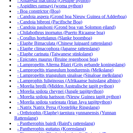
- Antaresia maculoza (Gestipte python)
- Aspidites ramsayi (woma python)
- Boa constrictor (Boa)
- Candoia aspera (Grond boa Nieuw Guinea of Adderboa)
- Candoia bibroni (Pacifische Boa)
- Candoia paulsoni (Grond boa van Solomon eiland)
- Chilabothrus inornatus (Puerto Ricaanse boa)
- Corallus hortulanus (Slanke boomboa)
- Elaphe Bimaculata (Chinese luipaard rattenslang)
- Elaphe climacophora (Japanse rattenslang)
- Elaphe carinata (Taiwanese stinkslang)
- Epicrates maurus (Bruine regenboog boa)
- Lampropeltis Alterna Blairi (Grijs gebande koningslang)
- Lampropeltis triangulum hondurensis (Melkslang)
- Lampropeltis triangulum sinaloae (Sinaloae melkslang)
- Lamprophis fuliginosus (Afrikaanse huisslang albino)
- Morelia bredli (Midden Australische tapijt python)
- Morelia spilota cheynei (Jungle tapijtpython)
- Morelia spilota harisson (Nieuw Guinea tapijt python)
- Morelia spilota variegata (Irian Jaya tapijtpython)
- Natrix Natrix Persa (Oostelijke Ringslang)
- Orthriophis (Elaphe) taeniura yunnanensis (Yunnan
Rattenslang)
- Pantherophis bairdi (Baird's rattenslang)
- Pantherophis guttatus (Korenslang)