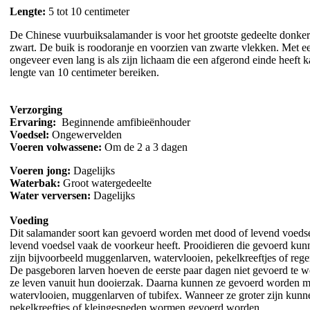
Lengte:
5 tot 10 centimeter
De Chinese vuurbuiksalamander is voor het grootste gedeelte donker
zwart. De buik is roodoranje en voorzien van zwarte vlekken. Met een
ongeveer even lang is als zijn lichaam die een afgerond einde heeft k
lengte van 10 centimeter bereiken.
Verzorging
Ervaring:
Beginnende amfibieënhouder
Voedsel:
Ongewervelden
Voeren volwassene:
Om de 2 a 3 dagen
Voeren jong:
Dagelijks
Waterbak:
Groot watergedeelte
Water verversen:
Dagelijks
Voeding
Dit salamander soort kan gevoerd worden met dood of levend voedse
levend voedsel vaak de voorkeur heeft. Prooidieren die gevoerd ku
zijn bijvoorbeeld muggenlarven, watervlooien, pekelkreeftjes of re
De pasgeboren larven hoeven de eerste paar dagen niet gevoerd te 
ze leven vanuit hun dooierzak. Daarna kunnen ze gevoerd worden m
watervlooien, muggenlarven of tubifex. Wanneer ze groter zijn kunn
pekelkreeftjes of kleingesneden wormen gevoerd worden.