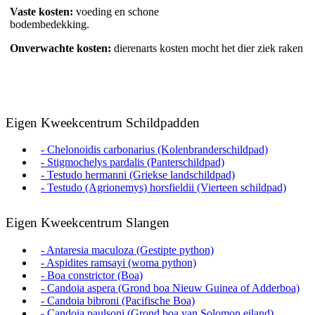
Vaste kosten:
voeding en schone
bodembedekking.
Onverwachte kosten:
dierenarts kosten mocht het dier ziek raken
Eigen Kweekcentrum Schildpadden
- Chelonoidis carbonarius (Kolenbranderschildpad)
- Stigmochelys pardalis (Panterschildpad)
- Testudo hermanni (Griekse landschildpad)
- Testudo (Agrionemys) horsfieldii (Vierteen schildpad)
Eigen Kweekcentrum Slangen
- Antaresia maculoza (Gestipte python)
- Aspidites ramsayi (woma python)
- Boa constrictor (Boa)
- Candoia aspera (Grond boa Nieuw Guinea of Adderboa)
- Candoia bibroni (Pacifische Boa)
- Candoia paulsoni (Grond boa van Solomon eiland)