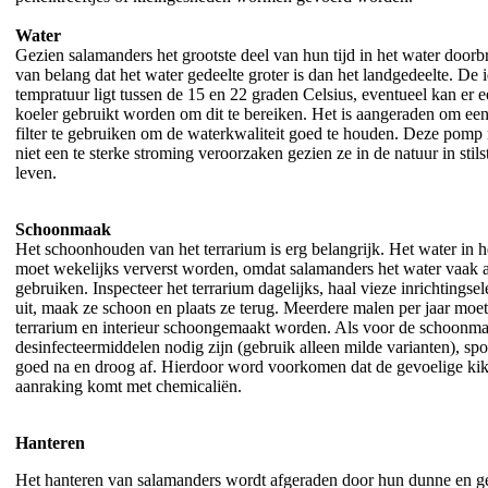
Water
Gezien salamanders het grootste deel van hun tijd in het water doorb
van belang dat het water gedeelte groter is dan het landgedeelte. De 
tempratuur ligt tussen de 15 en 22 graden Celsius, eventueel kan er 
koeler gebruikt worden om dit te bereiken. Het is aangeraden om e
filter te gebruiken om de waterkwaliteit goed te houden. Deze pomp
niet een te sterke stroming veroorzaken gezien ze in de natuur in stil
leven.
Schoonmaak
Het schoonhouden van het terrarium is erg belangrijk. Het water in 
moet wekelijks ververst worden, omdat salamanders het water vaak al
gebruiken. Inspecteer het terrarium dagelijks, haal vieze inrichtingse
uit, maak ze schoon en plaats ze terug. Meerdere malen per jaar moet
terrarium en interieur schoongemaakt worden. Als voor de schoonm
desinfecteermiddelen nodig zijn (gebruik alleen milde varianten), spo
goed na en droog af. Hierdoor word voorkomen dat de gevoelige kik
aanraking komt met chemicaliën.
Hanteren
Het hanteren van salamanders wordt afgeraden door hun dunne en g