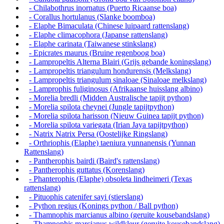
- Chilabothrus inornatus (Puerto Ricaanse boa)
- Corallus hortulanus (Slanke boomboa)
- Elaphe Bimaculata (Chinese luipaard rattenslang)
- Elaphe climacophora (Japanse rattenslang)
- Elaphe carinata (Taiwanese stinkslang)
- Epicrates maurus (Bruine regenboog boa)
- Lampropeltis Alterna Blairi (Grijs gebande koningslang)
- Lampropeltis triangulum hondurensis (Melkslang)
- Lampropeltis triangulum sinaloae (Sinaloae melkslang)
- Lamprophis fuliginosus (Afrikaanse huisslang albino)
- Morelia bredli (Midden Australische tapijt python)
- Morelia spilota cheynei (Jungle tapijtpython)
- Morelia spilota harisson (Nieuw Guinea tapijt python)
- Morelia spilota variegata (Irian Jaya tapijtpython)
- Natrix Natrix Persa (Oostelijke Ringslang)
- Orthriophis (Elaphe) taeniura yunnanensis (Yunnan
Rattenslang)
- Pantherophis bairdi (Baird's rattenslang)
- Pantherophis guttatus (Korenslang)
- Phanterophis (Elaphe) obsoleta lindheimeri (Texas
rattenslang)
- Pituophis catenifer sayi (stierslang)
- Python regius (Konings python / Ball python)
- Thamnophis marcianus albino (geruite kousebandslang)
- Thamnophis marcianus wildkleur (geruite kousebandslang)