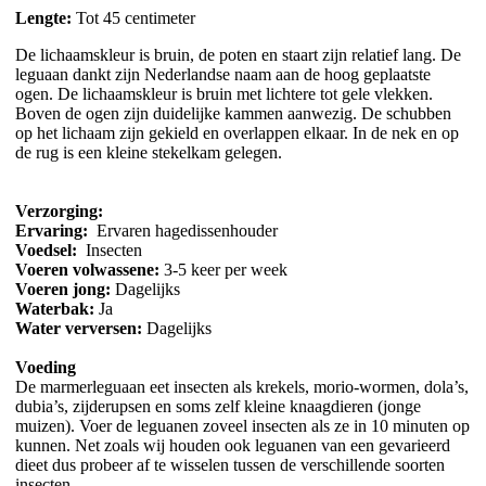
Lengte:
Tot 45 centimeter
De lichaamskleur is bruin, de poten en staart zijn relatief lang. De
leguaan dankt zijn Nederlandse naam aan de hoog geplaatste
ogen. De lichaamskleur is bruin met lichtere tot gele vlekken.
Boven de ogen zijn duidelijke kammen aanwezig. De schubben
op het lichaam zijn gekield en overlappen elkaar. In de nek en op
de rug is een kleine stekelkam gelegen.
Verzorging:
Ervaring:
Ervaren hagedissenhouder
Voedsel:
Insecten
Voeren volwassene:
3-5 keer per week
Voeren jong:
Dagelijks
Waterbak:
Ja
Water verversen:
Dagelijks
Voeding
De marmerleguaan eet insecten als krekels, morio-wormen, dola’s,
dubia’s, zijderupsen en soms zelf kleine knaagdieren (jonge
muizen). Voer de leguanen zoveel insecten als ze in 10 minuten op
kunnen. Net zoals wij houden ook leguanen van een gevarieerd
dieet dus probeer af te wisselen tussen de verschillende soorten
insecten.