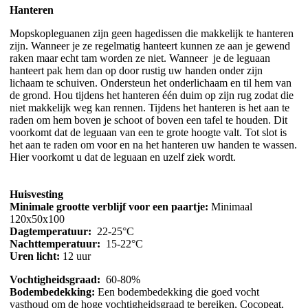
Hanteren
Mopskopleguanen zijn geen hagedissen die makkelijk te hanteren
zijn. Wanneer je ze regelmatig hanteert kunnen ze aan je gewend
raken maar echt tam worden ze niet. Wanneer je de leguaan
hanteert pak hem dan op door rustig uw handen onder zijn
lichaam te schuiven. Ondersteun het onderlichaam en til hem van
de grond. Hou tijdens het hanteren één duim op zijn rug zodat die
niet makkelijk weg kan rennen. Tijdens het hanteren is het aan te
raden om hem boven je schoot of boven een tafel te houden. Dit
voorkomt dat de leguaan van een te grote hoogte valt. Tot slot is
het aan te raden om voor en na het hanteren uw handen te wassen.
Hier voorkomt u dat de leguaan en uzelf ziek wordt.
Huisvesting
Minimale grootte verblijf voor een paartje:
Minimaal
120x50x100
Dagtemperatuur:
22-25°C
Nachttemperatuur:
15-22°C
Uren licht:
12 uur
Vochtigheidsgraad:
60-80%
Bodembedekking:
Een bodembedekking die goed vocht
vasthoud om de hoge vochtigheidsgraad te bereiken, Cocopeat,