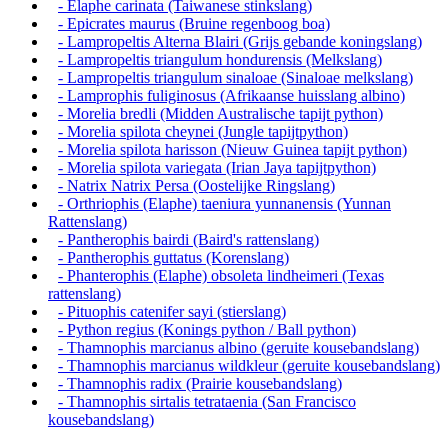
- Elaphe carinata (Taiwanese stinkslang)
- Epicrates maurus (Bruine regenboog boa)
- Lampropeltis Alterna Blairi (Grijs gebande koningslang)
- Lampropeltis triangulum hondurensis (Melkslang)
- Lampropeltis triangulum sinaloae (Sinaloae melkslang)
- Lamprophis fuliginosus (Afrikaanse huisslang albino)
- Morelia bredli (Midden Australische tapijt python)
- Morelia spilota cheynei (Jungle tapijtpython)
- Morelia spilota harisson (Nieuw Guinea tapijt python)
- Morelia spilota variegata (Irian Jaya tapijtpython)
- Natrix Natrix Persa (Oostelijke Ringslang)
- Orthriophis (Elaphe) taeniura yunnanensis (Yunnan
Rattenslang)
- Pantherophis bairdi (Baird's rattenslang)
- Pantherophis guttatus (Korenslang)
- Phanterophis (Elaphe) obsoleta lindheimeri (Texas
rattenslang)
- Pituophis catenifer sayi (stierslang)
- Python regius (Konings python / Ball python)
- Thamnophis marcianus albino (geruite kousebandslang)
- Thamnophis marcianus wildkleur (geruite kousebandslang)
- Thamnophis radix (Prairie kousebandslang)
- Thamnophis sirtalis tetrataenia (San Francisco
kousebandslang)