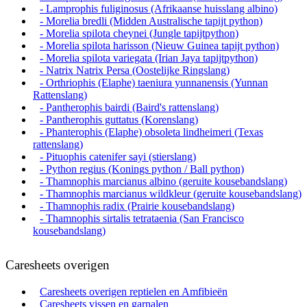
- Lamprophis fuliginosus (Afrikaanse huisslang albino)
- Morelia bredli (Midden Australische tapijt python)
- Morelia spilota cheynei (Jungle tapijtpython)
- Morelia spilota harisson (Nieuw Guinea tapijt python)
- Morelia spilota variegata (Irian Jaya tapijtpython)
- Natrix Natrix Persa (Oostelijke Ringslang)
- Orthriophis (Elaphe) taeniura yunnanensis (Yunnan
Rattenslang)
- Pantherophis bairdi (Baird's rattenslang)
- Pantherophis guttatus (Korenslang)
- Phanterophis (Elaphe) obsoleta lindheimeri (Texas
rattenslang)
- Pituophis catenifer sayi (stierslang)
- Python regius (Konings python / Ball python)
- Thamnophis marcianus albino (geruite kousebandslang)
- Thamnophis marcianus wildkleur (geruite kousebandslang)
- Thamnophis radix (Prairie kousebandslang)
- Thamnophis sirtalis tetrataenia (San Francisco
kousebandslang)
Caresheets overigen
Caresheets overigen reptielen en Amfibieën
Caresheets vissen en garnalen