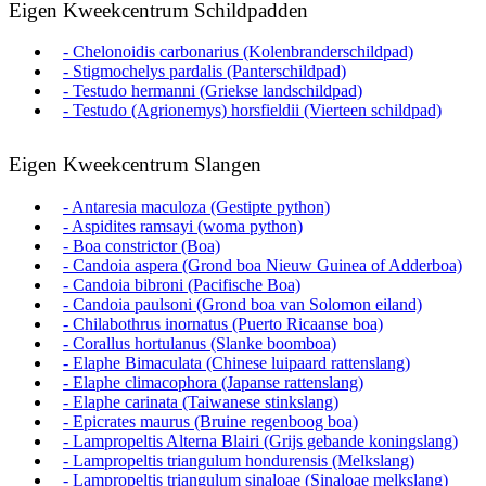
Eigen Kweekcentrum Schildpadden
- Chelonoidis carbonarius (Kolenbranderschildpad)
- Stigmochelys pardalis (Panterschildpad)
- Testudo hermanni (Griekse landschildpad)
- Testudo (Agrionemys) horsfieldii (Vierteen schildpad)
Eigen Kweekcentrum Slangen
- Antaresia maculoza (Gestipte python)
- Aspidites ramsayi (woma python)
- Boa constrictor (Boa)
- Candoia aspera (Grond boa Nieuw Guinea of Adderboa)
- Candoia bibroni (Pacifische Boa)
- Candoia paulsoni (Grond boa van Solomon eiland)
- Chilabothrus inornatus (Puerto Ricaanse boa)
- Corallus hortulanus (Slanke boomboa)
- Elaphe Bimaculata (Chinese luipaard rattenslang)
- Elaphe climacophora (Japanse rattenslang)
- Elaphe carinata (Taiwanese stinkslang)
- Epicrates maurus (Bruine regenboog boa)
- Lampropeltis Alterna Blairi (Grijs gebande koningslang)
- Lampropeltis triangulum hondurensis (Melkslang)
- Lampropeltis triangulum sinaloae (Sinaloae melkslang)