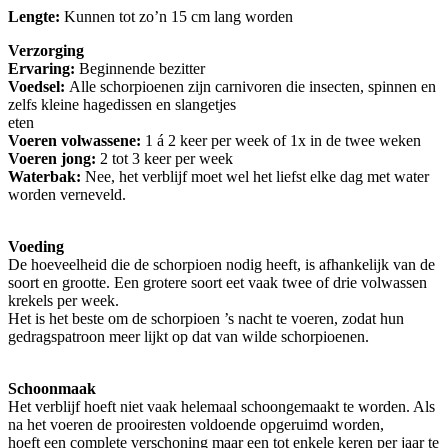
Lengte:
Kunnen tot zo’n 15 cm lang worden
Verzorging
Ervaring:
Beginnende bezitter
Voedsel:
Alle schorpioenen zijn carnivoren die insecten, spinnen en
zelfs kleine hagedissen en slangetjes
ete
Voeren volwassene:
1 á 2 keer per week of 1x in de twee weken
Voeren jong:
2 tot 3 keer per week
Waterbak:
Nee, het verblijf moet wel het liefst elke dag met water
worden verneveld.
Voeding
De hoeveelheid die de schorpioen nodig heeft, is afhankelijk van de
soort en grootte. Een grotere soort eet vaak twee of drie volwassen
krekels per week.
Het is het beste om de schorpioen ’s nacht te voeren, zodat hun
gedragspatroon meer lijkt op dat van wilde schorpioenen.
Schoonmaak
Het verblijf hoeft niet vaak helemaal schoongemaakt te worden. Als
na het voeren de prooiresten voldoende opgeruimd worden,
hoeft een complete verschoning maar een tot enkele keren per jaar te