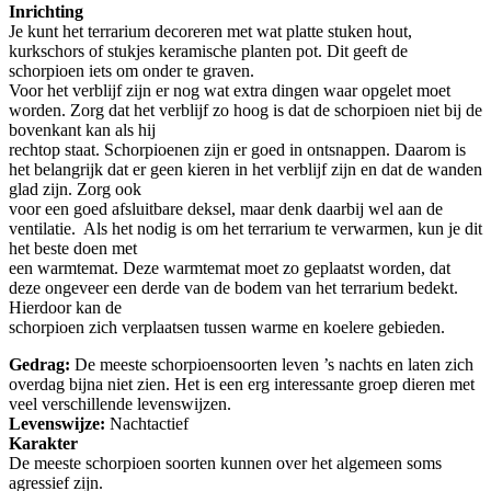
Inrichting
Je kunt het terrarium decoreren met wat platte stuken hout,
kurkschors of stukjes keramische planten pot. Dit geeft de
schorpioen iets om onder te graven.
Voor het verblijf zijn er nog wat extra dingen waar opgelet moet
worden. Zorg dat het verblijf zo hoog is dat de schorpioen niet bij de
bovenkant kan als hij
rechtop staat. Schorpioenen zijn er goed in ontsnappen. Daarom is
het belangrijk dat er geen kieren in het verblijf zijn en dat de wanden
glad zijn. Zorg ook
voor een goed afsluitbare deksel, maar denk daarbij wel aan de
ventilatie. Als het nodig is om het terrarium te verwarmen, kun je dit
het beste doen met
een warmtemat. Deze warmtemat moet zo geplaatst worden, dat
deze ongeveer een derde van de bodem van het terrarium bedekt.
Hierdoor kan de
schorpioen zich verplaatsen tussen warme en koelere gebieden.
Gedrag:
De meeste schorpioensoorten leven ’s nachts en laten zich
overdag bijna niet zien. Het is een erg interessante groep dieren met
veel verschillende levenswijzen.
Levenswijze:
Nachtactief
Karak
De meeste schorpioen soorten kunnen over het algemeen soms
agressief zijn.