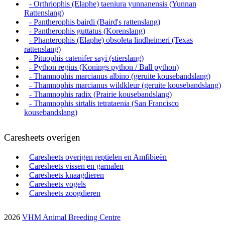
- Orthriophis (Elaphe) taeniura yunnanensis (Yunnan
Rattenslang)
- Pantherophis bairdi (Baird's rattenslang)
- Pantherophis guttatus (Korenslang)
- Phanterophis (Elaphe) obsoleta lindheimeri (Texas
rattenslang)
- Pituophis catenifer sayi (stierslang)
- Python regius (Konings python / Ball python)
- Thamnophis marcianus albino (geruite kousebandslang)
- Thamnophis marcianus wildkleur (geruite kousebandslang)
- Thamnophis radix (Prairie kousebandslang)
- Thamnophis sirtalis tetrataenia (San Francisco
kousebandslang)
Caresheets overigen
Caresheets overigen reptielen en Amfibieën
Caresheets vissen en garnalen
Caresheets knaagdieren
Caresheets vogels
Caresheets zoogdieren
2026
VHM Animal Breeding Centre