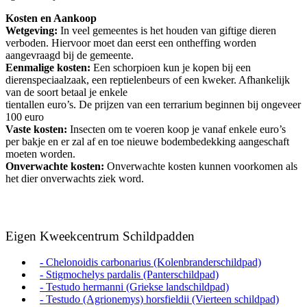
Kosten en Aankoop
Wetgeving:
In veel gemeentes is het houden van giftige dieren
verboden. Hiervoor moet dan eerst een ontheffing worden
aangevraagd bij de gemeente.
Eenmalige kosten:
Een schorpioen kun je kopen bij een
dierenspeciaalzaak, een reptielenbeurs of een kweker. Afhankelijk
van de soort betaal je enkele
tientallen euro’s. De prijzen van een terrarium beginnen bij ongeveer
100 euro
Vaste kosten:
Insecten om te voeren koop je vanaf enkele euro’s
per bakje en er zal af en toe nieuwe bodembedekking aangeschaft
moeten worden.
Onverwachte kosten:
Onverwachte kosten kunnen voorkomen als
het dier onverwachts ziek word.
Eigen Kweekcentrum Schildpadden
- Chelonoidis carbonarius (Kolenbranderschildpad)
- Stigmochelys pardalis (Panterschildpad)
- Testudo hermanni (Griekse landschildpad)
- Testudo (Agrionemys) horsfieldii (Vierteen schildpad)