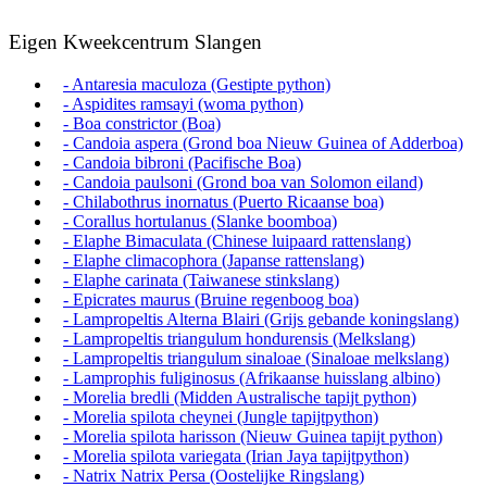
Eigen Kweekcentrum Slangen
- Antaresia maculoza (Gestipte python)
- Aspidites ramsayi (woma python)
- Boa constrictor (Boa)
- Candoia aspera (Grond boa Nieuw Guinea of Adderboa)
- Candoia bibroni (Pacifische Boa)
- Candoia paulsoni (Grond boa van Solomon eiland)
- Chilabothrus inornatus (Puerto Ricaanse boa)
- Corallus hortulanus (Slanke boomboa)
- Elaphe Bimaculata (Chinese luipaard rattenslang)
- Elaphe climacophora (Japanse rattenslang)
- Elaphe carinata (Taiwanese stinkslang)
- Epicrates maurus (Bruine regenboog boa)
- Lampropeltis Alterna Blairi (Grijs gebande koningslang)
- Lampropeltis triangulum hondurensis (Melkslang)
- Lampropeltis triangulum sinaloae (Sinaloae melkslang)
- Lamprophis fuliginosus (Afrikaanse huisslang albino)
- Morelia bredli (Midden Australische tapijt python)
- Morelia spilota cheynei (Jungle tapijtpython)
- Morelia spilota harisson (Nieuw Guinea tapijt python)
- Morelia spilota variegata (Irian Jaya tapijtpython)
- Natrix Natrix Persa (Oostelijke Ringslang)