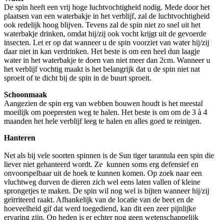
De spin heeft een vrij hoge luchtvochtigheid nodig. Mede door het
plaatsen van een waterbakje in het verblijf, zal de luchtvochtigheid
ook redelijk hoog blijven. Tevens zal de spin niet zo snel uit het
waterbakje drinken, omdat hij/zij ook vocht krijgt uit de gevoerde
insecten. Let er op dat wanneer u de spin voorziet van water hij/zij
daar niet in kan verdrinken. Het beste is om een heel dun laagje
water in het waterbakje te doen van niet meer dan 2cm. Wanneer u
het verblijf vochtig maakt is het belangrijk dat u de spin niet nat
sproeit of te dicht bij de spin in de buurt sproeit.
Schoonmaak
Aangezien de spin erg van webben bouwen houdt is het meestal
moeilijk om poepresten weg te halen. Het beste is om om de 3 à 4
maanden het hele verblijf leeg te halen en alles goed te reinigen.
Hanteren
Net als bij vele soorten spinnen is de Sun tiger tarantula een spin die
liever niet gehanteerd wordt. Ze kunnen soms erg defensief en
onvoorspelbaar uit de hoek te kunnen komen. Op zoek naar een
vluchtweg durven de dieren zich wel eens laten vallen of kleine
sprongetjes te maken. De spin wil nog wel is bijten wanneer hij/zij
geïrriteerd raakt. Afhankelijk van de locatie van de beet en de
hoeveelheid gif dat werd toegediend, kan dit een zeer pijnlijke
ervaring zijn. Op heden is er echter nog geen wetenschappelijk