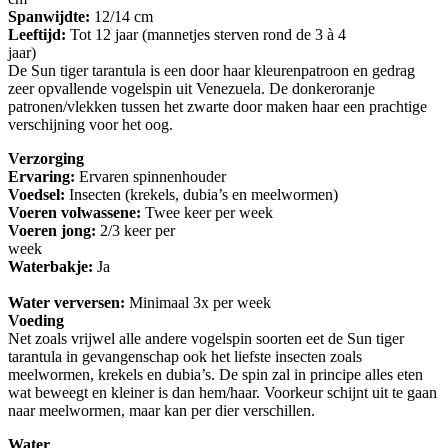
Spanwijdte:
12/14 cm
Leeftijd:
Tot 12 jaar (mannetjes sterven rond de 3 à 4
jaa
De Sun tiger tarantula is een door haar kleurenpatroon en gedrag
zeer opvallende vogelspin uit Venezuela. De donkeroranje
patronen/vlekken tussen het zwarte door maken haar een prachtige
verschijning voor het oog.
Verzorging
Ervaring:
Ervaren spinnenhouder
Voedsel:
Insecten (krekels, dubia’s en meelwormen)
Voeren volwassene:
Twee keer per week
Voeren jong:
2/3 keer per
we
Waterbakje:
Ja
Water verversen:
Minimaal 3x per week
Voeding
Net zoals vrijwel alle andere vogelspin soorten eet de Sun tiger
tarantula in gevangenschap ook het liefste insecten zoals
meelwormen, krekels en dubia’s. De spin zal in principe alles eten
wat beweegt en kleiner is dan hem/haar. Voorkeur schijnt uit te gaan
naar meelwormen, maar kan per dier verschillen.
Water