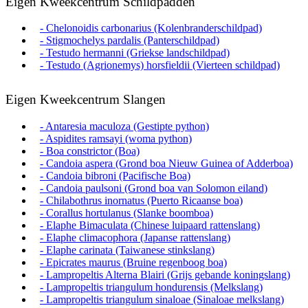
Eigen Kweekcentrum Schildpadden
- Chelonoidis carbonarius (Kolenbranderschildpad)
- Stigmochelys pardalis (Panterschildpad)
- Testudo hermanni (Griekse landschildpad)
- Testudo (Agrionemys) horsfieldii (Vierteen schildpad)
Eigen Kweekcentrum Slangen
- Antaresia maculoza (Gestipte python)
- Aspidites ramsayi (woma python)
- Boa constrictor (Boa)
- Candoia aspera (Grond boa Nieuw Guinea of Adderboa)
- Candoia bibroni (Pacifische Boa)
- Candoia paulsoni (Grond boa van Solomon eiland)
- Chilabothrus inornatus (Puerto Ricaanse boa)
- Corallus hortulanus (Slanke boomboa)
- Elaphe Bimaculata (Chinese luipaard rattenslang)
- Elaphe climacophora (Japanse rattenslang)
- Elaphe carinata (Taiwanese stinkslang)
- Epicrates maurus (Bruine regenboog boa)
- Lampropeltis Alterna Blairi (Grijs gebande koningslang)
- Lampropeltis triangulum hondurensis (Melkslang)
- Lampropeltis triangulum sinaloae (Sinaloae melkslang)