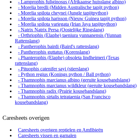
- Lamprophis fuliginosus (Afrikaanse huisslang albino)
- Morelia bredli (Midden Australische tapijt python)
- Morelia spilota cheynei (Jungle tapijtpython)
- Morelia spilota harisson (Nieuw Guinea tapijt python)
- Morelia spilota variegata (Irian Jaya tapijtpython)
- Natrix Natrix Persa (Oostelijke Ringslang)
- Orthriophis (Elaphe) taeniura yunnanensis (Yunnan
Rattenslang)
- Pantherophis bairdi (Baird's rattenslang)
- Pantherophis guttatus (Korenslang)
- Phanterophis (Elaphe) obsoleta lindheimeri (Texas
rattenslang)
- Pituophis catenifer sayi (stierslang)
- Python regius (Konings python / Ball python)
- Thamnophis marcianus albino (geruite kousebandslang)
- Thamnophis marcianus wildkleur (geruite kousebandslang)
- Thamnophis radix (Prairie kousebandslang)
- Thamnophis sirtalis tetrataenia (San Francisco
kousebandslang)
Caresheets overigen
Caresheets overigen reptielen en Amfibieën
Caresheets vissen en garnalen