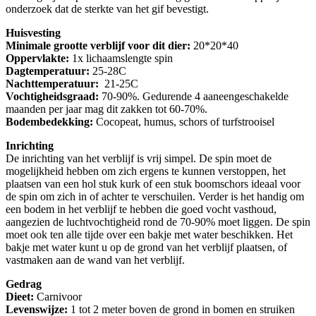
onderzoek dat de sterkte van het gif bevestigt.
Huisvesting
Minimale grootte verblijf voor dit dier:
20*20*40
Oppervlakte:
1x lichaamslengte spin
Dagtemperatuur:
25-28C
Nachttemperatuur:
21-25C
Vochtigheidsgraad:
70-90%. Gedurende 4 aaneengeschakelde
maanden per jaar mag dit zakken tot 60-70%.
Bodembedekking:
Cocopeat, humus, schors of turfstrooisel
Inrichting
De inrichting van het verblijf is vrij simpel. De spin moet de
mogelijkheid hebben om zich ergens te kunnen verstoppen, het
plaatsen van een hol stuk kurk of een stuk boomschors ideaal voor
de spin om zich in of achter te verschuilen. Verder is het handig om
een bodem in het verblijf te hebben die goed vocht vasthoud,
aangezien de luchtvochtigheid rond de 70-90% moet liggen. De spin
moet ook ten alle tijde over een bakje met water beschikken. Het
bakje met water kunt u op de grond van het verblijf plaatsen, of
vastmaken aan de wand van het verblijf.
Gedrag
Dieet:
Carnivoor
Levenswijze:
1 tot 2 meter boven de grond in bomen en struiken